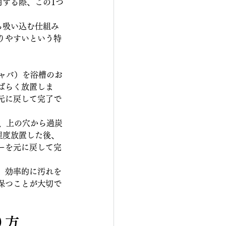
用する際、この1つ
ら吸い込む仕組み
りやすいという特
ャバ）を浴槽のお
ばらく放置しま
元に戻して完了で
、上の穴から過炭
程度放置した後、
ーを元に戻して完
、効率的に汚れを
保つことが大切で
り方