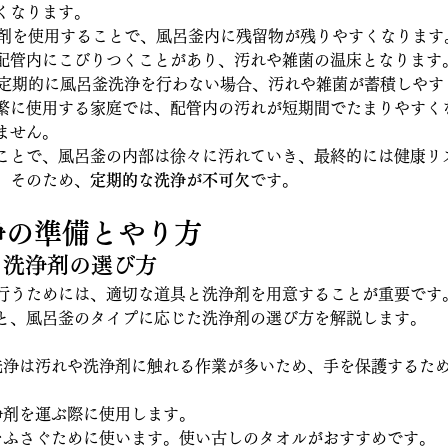
くなります。
剤を使用することで、風呂釜内に残留物が残りやすくなります
配管内にこびりつくことがあり、汚れや雑菌の温床となります
定期的に風呂釜洗浄を行わない場合、汚れや雑菌が蓄積しやす
繁に使用する家庭では、配管内の汚れが短期間でたまりやすく
ません。
ことで、風呂釜の内部は徐々に汚れていき、最終的には健康リ
。そのため、
定期的な洗浄が不可欠
です。
洗浄の準備とやり方
具と洗浄剤の選び方
行うためには、適切な道具と洗浄剤を用意することが重要です
と、風呂釜のタイプに応じた洗浄剤の選び方を解説します。
洗浄は汚れや洗浄剤に触れる作業が多いため、手を保護するた
浄剤を運ぶ際に使用します。
をふさぐために使います。使い古しのタオルがおすすめです。