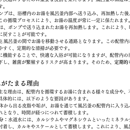
す。
ンプは、浴槽内のお湯を風呂釜内部へ送り込み、再加熱した後
この循環プロセスにより、お湯の温度が常に一定に保たれます
は、ポンプで送り込まれたお湯を再加熱します。これにより、
に戻すことが可能です。
と風呂釜の間でお湯を移動させる通路となります。この配管内
やすく、定期的な清掃が必要です。
に機能することで、快適な入浴が可能になりますが、配管内の
下し、雑菌が繁殖するリスクが高まります。そのため、
定期的
汚れがたまる理由
主な理由は、配管内を循環するお湯に含まれる様々な成分や、
具体的には、以下のような要因があります。
体から出る皮脂や垢が、お湯を通じて風呂釜の配管内に入り込
れとなり、時間が経つにつれて蓄積します。
ル分：
水道水には、カルシウムやマグネシウムといったミネラル
付着し、カルキやスケールとして蓄積します。これにより、風