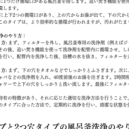
槽に1つだけ循環口がある風呂釜を指します。追い焚き機能を使
環します。
槽に上下2つの循環口があり、上の穴からお湯が出て、下の穴か
このタイプは、より効率的な循環が行われますが、汚れがたま
洗浄のやり方：
方:
 まず、フィルターを外し、風呂釜専用の洗浄剤（例えばジ
その後、追い焚き機能を使って洗浄剤を配管内に循環させ、し
を行い、配管内を洗浄した後、浴槽の水を抜き、フィルターを
方:
 まず、下の穴をタオルなどでしっかりとふさぎます。次に
ャバなどの洗浄剤を入れ、40度前後のお湯を注ぎます。2時間
ャワーで上下の穴をしっかりと洗い流します。最後にフィルタ
特有の特徴があり、それに応じた適切な洗浄方法を行うことで
のタイプに合った方法で、定期的に洗浄を行い、清潔な状態を
タイプと2つ穴タイプの風呂釜洗浄のや