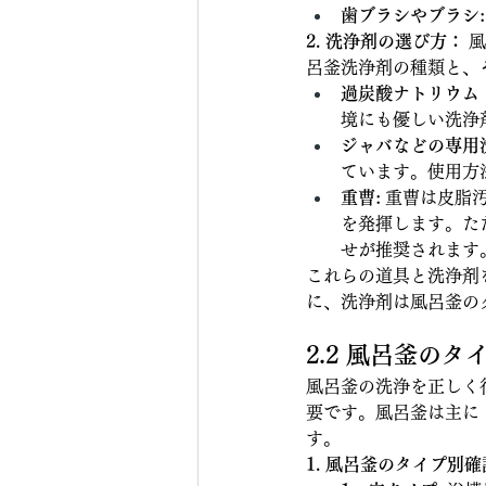
歯ブラシやブラシ:
2. 洗浄剤の選び方：
 
呂釜洗浄剤の種類と、
過炭酸ナトリウム
境にも優しい洗浄
ジャバなどの専用
ています。使用方
重曹:
 重曹は皮脂
を発揮します。た
せが推奨されます
これらの道具と洗浄剤
に、洗浄剤は風呂釜の
2.2 風呂釜の
風呂釜の洗浄を正しく
要です。風呂釜は主に
す。
1. 風呂釜のタイプ別