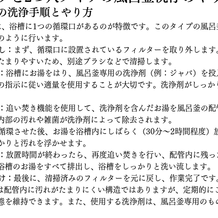
イプの洗浄手順とやり方
は、浴槽に1つの循環口があるのが特徴です。このタイプの風呂
のように行います。
外し：
まず、循環口に設置されているフィルターを取り外します
たまりやすいため、別途ブラシなどで清掃します。
：
浴槽にお湯をはり、風呂釜専用の洗浄剤（例：ジャバ）を投
の指示に従い適量を使用することが大切です。洗浄剤がしっか
：
追い焚き機能を使用して、洗浄剤を含んだお湯を風呂釜の配
内部の汚れや雑菌が洗浄剤によって除去されます。
循環させた後、お湯を浴槽内にしばらく（30分〜2時間程度）
かりと汚れを浮かせます。
：
放置時間が終わったら、再度追い焚きを行い、配管内に残っ
浴槽のお湯をすべて排出し、浴槽をしっかりと洗い流します。
付け：
最後に、清掃済みのフィルターを元に戻し、作業完了です
は配管内に汚れがたまりにくい構造ではありますが、定期的に
態を維持できます。また、使用する洗浄剤は、風呂釜専用のも