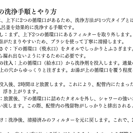
イプの洗浄手順とやり方
は、上下に2つの循環口があるため、洗浄方法が1つ穴タイプと
風呂釜を効果的に洗浄する手順です。
外し：
まず、上下2つの循環口にあるフィルターを取り外します
脂がたまりやすいため、ブラシを使って丁寧に清掃します。
ふさぐ：
下の循環口（吸水口）をタオルでしっかりとふさぎます
ら漏れ出ないようにするために必要です。
湯の注入：
上の循環口（給水口）から洗浄剤を投入します。適量
湯を上の穴からゆっくりと注ぎます。お湯が上の循環口を覆う程
投入後、2時間ほど放置します。これにより、配管内にたまっ
、浮き上がります。
：
放置後、下の循環口に詰めたタオルを外し、シャワーの強い
い流します。この際、配管内の残留物がしっかりと排出される
。
付け：
洗浄後、清掃済みのフィルターを元に戻します。これで、