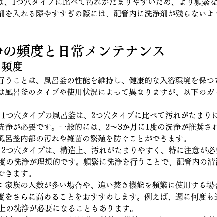
は、1つ穴タイプに比べて汚れがたまりやすいため、より頻繁
剤を入れる際やすすぎの際には、配管内に洗浄剤が残らないよ
。
洗浄の頻度と日常メンテナンス
な頻度
行うことは、風呂釜の性能を維持し、健康的な入浴環境を保つ
は風呂釜のタイプや使用状況によって異なりますが、以下のガ
：
1つ穴タイプの風呂釜は、2つ穴タイプに比べて汚れがたまり
洗浄が必要です。一般的には、
2～3か月に1度
の洗浄が推奨さ
風呂釜内部の汚れや雑菌の繁殖を防ぐことができます。
：
2つ穴タイプは、構造上、汚れがたまりやすく、特に注意が必
度
の洗浄が理想的です。頻繁に洗浄を行うことで、配管内の清
できます。
：
家族の人数が多い場合や、追い焚き機能を頻繁に使用する場
度をさらに高める
ことをおすすめします。例えば、週に何度も
以上の洗浄が必要になることもあります。