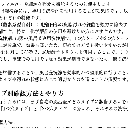
 フィルターや細かな部分を掃除するために使用します。
風呂釜洗浄には、専用の洗浄剤を使用することが効果的です。
それぞれの特徴です。
（酸素系漂白剤）：
 配管内部の皮脂汚れや雑菌を強力に除去
剤です。特に、化学薬品の使用を避けたい方におすすめです。
洗浄剤:
 市販の風呂釜専用洗浄剤で、1つ穴タイプや2つ穴タイ
法が簡単で、効果も高いため、初めての方でも扱いやすいのが
汚れに対して有効で、過炭酸ナトリウムと併用することで、よ
だし、単独での使用では除菌効果が期待できないため、他の洗
。
を準備することで、風呂釜洗浄を効率的かつ効果的に行うこと
タイプや汚れの状態に応じて適切なものを選ぶことが重要です
タイプ別確認方法とやり方
行うためには、まず自宅の風呂釜がどのタイプに該当するかを
「1つ穴タイプ」と「2つ穴タイプ」に分かれ、それぞれの洗浄
確認方法：