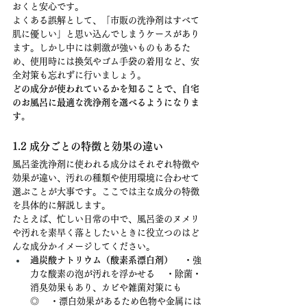
おくと安心です。
よくある誤解として、「市販の洗浄剤はすべて
肌に優しい」と思い込んでしまうケースがあり
ます。しかし中には刺激が強いものもあるた
め、使用時には換気やゴム手袋の着用など、安
全対策も忘れずに行いましょう。
どの成分が使われているかを知ることで、自宅
のお風呂に最適な洗浄剤を選べるようになりま
す。
1.2 成分ごとの特徴と効果の違い
風呂釜洗浄剤に使われる成分はそれぞれ特徴や
効果が違い、汚れの種類や使用環境に合わせて
選ぶことが大事です。ここでは主な成分の特徴
を具体的に解説します。
たとえば、忙しい日常の中で、風呂釜のヌメリ
や汚れを素早く落としたいときに役立つのはど
んな成分かイメージしてください。
過炭酸ナトリウム（酸素系漂白剤）
 　・強
力な酸素の泡が汚れを浮かせる 　・除菌・
消臭効果もあり、カビや雑菌対策にも
◎ 　・漂白効果があるため色物や金属には