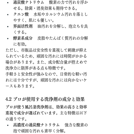
過炭酸ナトリウム
 　酸素の力で汚れを浮か
せる。除菌・消臭効果も期待できる。
クエン酸
 　水垢やカルシウム汚れを落とし
やすく、肌にも優しい。
界面活性剤
 　油汚れを分解し、泡立ちを良
くする。
酵素系成分
 　皮脂やたんぱく質汚れの分解
に有効。
ただし、市販品は安全性を重視して刺激が抑え
られているため、頑固な汚れには時間がかかる
場合があります。また、成分配合量が控えめで
洗浄力に限界がある点も特徴です。
手軽さと安全性が強みなので、日常的な軽い汚
れには十分ですが、頑固な汚れには向かないケ
ースもあります。
4.2 プロが使用する洗浄剤の成分と効果
プロが使う風呂釜洗浄剤は、効果の高さと効率
重視で成分が選ばれています。
主な特徴は以下
の通りです。
高濃度の過炭酸ナトリウム
 　強力な酸素の
泡で頑固な汚れも素早く分解。