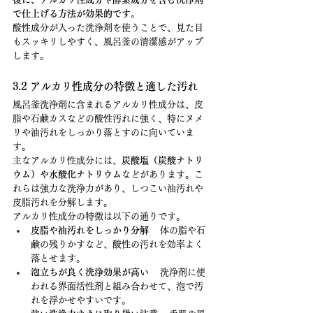
で仕上げる方法が効果的です。
酸性成分が入った洗浄剤を使うことで、見た目
もスッキリしやすく、風呂釜の清潔感がアップ
します。
3.2 アルカリ性成分の特徴と適した汚れ
風呂釜洗浄剤に含まれるアルカリ性成分は、皮
脂や石鹸カスなどの酸性汚れに強く、特にヌメ
リや油汚れをしっかり落とすのに向いていま
す。
主なアルカリ性成分には、
炭酸塩（炭酸ナトリ
ウム）や水酸化ナトリウム
などがあります。こ
れらは強力な洗浄力があり、しつこい油汚れや
皮脂汚れを分解します。
アルカリ性成分の特徴は以下の通りです。
皮脂や油汚れをしっかり分解
 　体の脂や石
鹸の残りかすなど、酸性の汚れを効率よく
落とせます。
泡立ちが良く洗浄効果が高い
 　洗浄剤に使
われる界面活性剤と組み合わせて、泡で汚
れを浮かせやすいです。