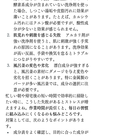
酵素系成分が含まれていない洗浄剤を使っ
た場合、しつこい湯垢や皮脂汚れに効果が
薄いことがあります。たとえば、カルシウ
ム汚れにはクエン酸が必要ですが、酸性成
分が少ないと効果が感じられません。
肌荒れや刺激を感じる失敗
 　アルカリ剤が
強い洗浄剤を使うと、肌に刺激が強く手荒
れの原因になることがあります。洗浄効果
が高い反面、手袋や換気を怠るとトラブル
につながりやすいです。
風呂釜の変色や劣化
 　漂白成分が強すぎる
と、風呂釜の素材にダメージを与え変色や
劣化を招くことがあります。特に金属製の
パーツが多い風呂釜では、成分の選択に注
意が必要です。
忙しい朝や帰宅後の短い時間で効率的に掃除し
たい時に、こうした失敗があるとストレスが増
えますよね。
作業時間が長引くと、毎日の習慣
に組み込みにくくなるのも悩みどころです。
対策としては、次のようなポイントがありま
す。
成分表をよく確認し、目的に合った成分が