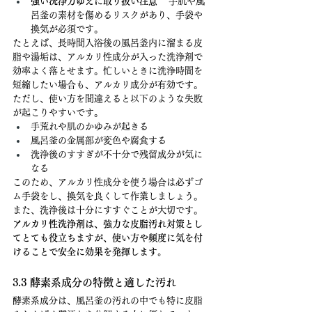
強い洗浄力ゆえに取り扱い注意
 　手肌や風
呂釜の素材を傷めるリスクがあり、手袋や
換気が必須です。
たとえば、長時間入浴後の風呂釜内に溜まる皮
脂や湯垢は、アルカリ性成分が入った洗浄剤で
効率よく落とせます。忙しいときに洗浄時間を
短縮したい場合も、アルカリ成分が有効です。
ただし、使い方を間違えると以下のような失敗
が起こりやすいです。
手荒れや肌のかゆみが起きる
風呂釜の金属部が変色や腐食する
洗浄後のすすぎが不十分で残留成分が気に
なる
このため、アルカリ性成分を使う場合は必ずゴ
ム手袋をし、換気を良くして作業しましょう。
また、洗浄後は十分にすすぐことが大切です。
アルカリ性洗浄剤は、強力な皮脂汚れ対策とし
てとても役立ちますが、使い方や頻度に気を付
けることで安全に効果を発揮します。
3.3 酵素系成分の特徴と適した汚れ
酵素系成分は、風呂釜の汚れの中でも特に皮脂