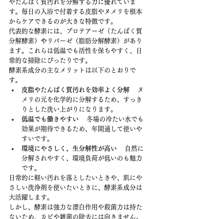
やたんぱく質汚れを分解する力に優れていま
す。毎日の入浴で付着する皮脂やヌメリを根本
からケアできるのが大きな特徴です。
代表的な酵素には、プロテアーゼ（たんぱく質
分解酵素）
や
リパーゼ（脂肪分解酵素）があり
ます。これらは低温でも活性を保ちやすく、日
常的な掃除にぴったりです。
酵素系成分の主なメリットは以下のとおりで
す。
皮脂やたんぱく質汚れを効率よく分解
 　ヌ
メリの元を化学的に分解するため、すっき
りとした洗い上がりになります。
低温でも働きやすい
 　冬場の冷たい水でも
効果が期待できるため、年間通して使いや
すいです。
環境にやさしく、生分解性が高い
 　自然に
分解されやすく、環境負荷が低いのも魅力
です。
日常的に軽い汚れを落としたいときや、肌にや
さしい洗浄剤を使いたいときに、酵素系成分は
大活躍します。
しかし、酵素は強力な漂白作用や殺菌力は持た
ないため、カビや雑菌の除去には向きません。