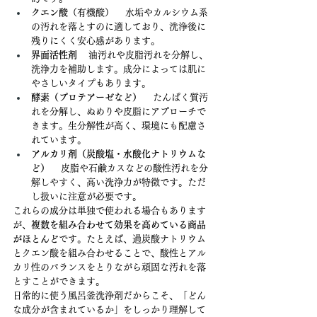
クエン酸
（有機酸） 　水垢やカルシウム系
の汚れを落とすのに適しており、洗浄後に
残りにくく安心感があります。
界面活性剤
 　油汚れや皮脂汚れを分解し、
洗浄力を補助します。成分によっては肌に
やさしいタイプもあります。
酵素（プロテアーゼなど）
 　たんぱく質汚
れを分解し、ぬめりや皮脂にアプローチで
きます。生分解性が高く、環境にも配慮さ
れています。
アルカリ剤（炭酸塩・水酸化ナトリウムな
ど）
 　皮脂や石鹸カスなどの酸性汚れを分
解しやすく、高い洗浄力が特徴です。ただ
し扱いに注意が必要です。
これらの成分は単独で使われる場合もあります
が、
複数を組み合わせて効果を高めている商品
がほとんど
です。たとえば、過炭酸ナトリウム
とクエン酸を組み合わせることで、酸性とアル
カリ性のバランスをとりながら頑固な汚れを落
とすことができます。
日常的に使う風呂釜洗浄剤だからこそ、「どん
な成分が含まれているか」をしっかり理解して