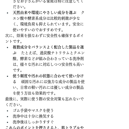
さなお子さんがいる家庭は特に注意してく
ださい。
天然由来や環境にやさしい成分を選ぶ
 　ク
エン酸や酵素系成分は比較的刺激が少な
く、環境負荷も抑えられています。安全に
使いやすいのでおすすめです。
次に、効果を損なわずに安全性も確保するポイ
ントです。
複数成分をバランスよく配合した製品を選
ぶ
 　たとえば、過炭酸ナトリウムとクエン
酸、酵素などが組み合わさっている洗浄剤
は、様々な汚れに対応しつつ安全性も高い
です。
使う頻度や汚れの状態に合わせて使い分け
る
 　頑固な汚れには強力な成分の製品を使
い、日常の軽い汚れには優しい成分の製品
を使う方法も効果的です。
最後に、実際に使う際の安全対策も忘れないで
ください。
ゴム手袋やマスクを使う
洗浄中は十分に換気する
洗浄後はしっかりすすぐ
これらのポイントを押さえると、肌トラブルや