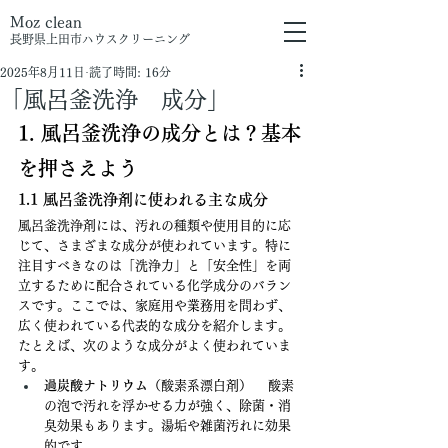
Moz clean
長野県上田市
ハウスクリーニング
2025年8月11日
読了時間: 16分
「風呂釜洗浄 成分」
1. 風呂釜洗浄の成分とは？基本
を押さえよう
1.1 風呂釜洗浄剤に使われる主な成分
風呂釜洗浄剤には、汚れの種類や使用目的に応
じて、さまざまな成分が使われています。特に
注目すべきなのは「洗浄力」と「安全性」を両
立するために配合されている化学成分のバラン
スです。ここでは、家庭用や業務用を問わず、
広く使われている代表的な成分を紹介します。
たとえば、次のような成分がよく使われていま
す。
過炭酸ナトリウム
（酸素系漂白剤） 　酸素
の泡で汚れを浮かせる力が強く、除菌・消
臭効果もあります。湯垢や雑菌汚れに効果
的です。