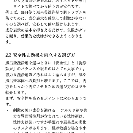
めて見る成分があれば、必ずネットや専門
サイトで調べてから使うのが安全です。
例えば、毎日使う風呂釜洗浄剤で肌トラブルを
防ぐために、成分表示を確認して刺激が少ない
ものを選べば、安心して使い続けられます。
成分表示の基本を押さえるだけで、失敗がグッ
と減り、効果的な洗浄ができるようになりま
す。
2.3 安全性と効果を両立する選び方
風呂釜洗浄剤を選ぶときに「安全性」と「洗浄
効果」のバランスを取るのはとても大事です。
強力な洗浄剤ほど汚れはよく落ちますが、肌や
風呂釜本体への負担も増えます。ここでは、両
方をしっかり両立させるための選び方のコツを
紹介します。
まず、安全性を高めるポイントは次のとおりで
す。
刺激の強い成分を避ける
 　アルカリ剤や強
力な界面活性剤が含まれている洗浄剤は、
洗浄力は強いですが手荒れや風呂釜の劣化
のリスクがあります。肌が敏感な場合や小