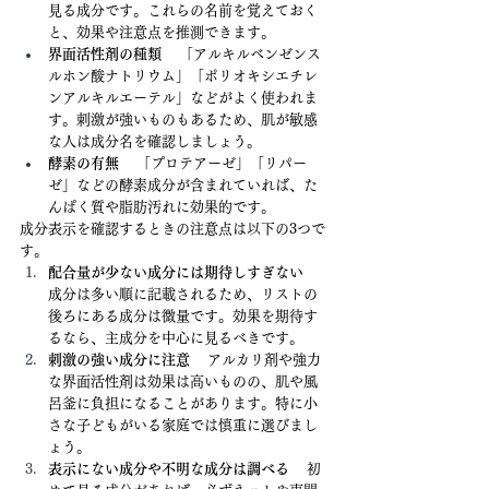
見る成分です。これらの名前を覚えておく
と、効果や注意点を推測できます。
界面活性剤の種類
 　「アルキルベンゼンス
ルホン酸ナトリウム」「ポリオキシエチレ
ンアルキルエーテル」などがよく使われま
す。刺激が強いものもあるため、肌が敏感
な人は成分名を確認しましょう。
酵素の有無
 　「プロテアーゼ」「リパー
ゼ」などの酵素成分が含まれていれば、た
んぱく質や脂肪汚れに効果的です。
成分表示を確認するときの注意点は以下の3つで
す。
配合量が少ない成分には期待しすぎない
成分は多い順に記載されるため、リストの
後ろにある成分は微量です。効果を期待す
るなら、主成分を中心に見るべきです。
刺激の強い成分に注意
 　アルカリ剤や強力
な界面活性剤は効果は高いものの、肌や風
呂釜に負担になることがあります。特に小
さな子どもがいる家庭では慎重に選びまし
ょう。
表示にない成分や不明な成分は調べる
 　初