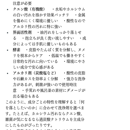
注意が必要
クエン酸（有機酸）
 　・水垢やカルシウム
の白い汚れを溶かす効果バッチリ 　・金属
を傷めにくく環境に優しい 　・酸性なので
アルカリ性の汚れに特に強い
界面活性剤
 　・油汚れをしっかり落とせ
る 　・泡立ちが良く洗い流しやすい 　・成
分によっては手肌に優しいものもある
酵素
 　・皮脂やたんぱく質を分解し、ヌメ
リを根本からケア 　・低温でも働きやすく
日常的な汚れに向いている 　・環境にやさ
しい成分で安心感がある
アルカリ剤（炭酸塩など）
 　・酸性の皮脂
や石鹸カスを効率よく分解 　・強力な洗浄
力があるが、刺激が強いので使用時注
意 　・手荒れや風呂釜の素材にダメージが
出る場合もある
このように、成分ごとの特性を理解すると「何
を落としたいのか」に合わせて洗浄剤を選べま
す。たとえば、カルシウム汚れならクエン酸、
雑菌が気になるなら過炭酸ナトリウムを主成分
にしたものがぴったりです。