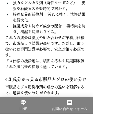
強力なアルカリ剤（苛性ソーダなど）
 　皮
脂や石鹸カスを短時間で溶かす。
特殊な界面活性剤
 　汚れに強く、洗浄効果
を最大化。
抗菌成分や防カビ成分の配合
 　再汚染を防
ぎ、清潔を長持ちさせる。
これらの成分は濃度や組み合わせが業務用仕様
で、市販品より効果が高いです。ただし、取り
扱いには専門知識が必要で、安全対策も必須で
す。
プロ仕様の洗浄剤は、頑固な汚れや長期間放置
された風呂釜の掃除に適しています。
4.3 成分から見る市販品とプロの使い分け
市販品とプロ用洗浄剤の成分の違いを理解する
と、適切な使い分けができます。
市販品の特徴
 　・安全性重視で刺激が抑え
られている 　・低濃度の成分配合で軽い汚
LINE
お問い合わせフォーム
れ向き 　・使いやすく初心者向け
プロ用の特徴
 　・高濃度で強力な洗浄成分
配合 　・短時間で頑固な汚れを落とせ
る 　・取り扱いに注意が必要