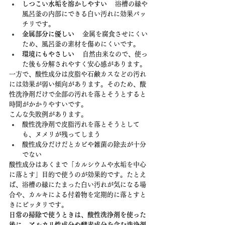
しつこい水垢を溶かしやすい
 　浴槽の縁や
風呂釜の内部にできる白い汚れに効果バッ
チリです。
金属部分に優しい
 　金属を腐食させにくい
ため、風呂釜の素材を傷めにくいです。
環境にもやさしい
 　自然由来なので、使っ
た後も分解されやすく安心感があります。
一方で、酸性成分は皮脂や石鹸カスなどの汚れ
には効果が弱い傾向があります。そのため、酸
性洗浄剤だけで全部の汚れを落とそうとすると
時間がかかりやすいです。
こんな失敗例があります。
酸性洗浄剤で皮脂汚れを落とそうとして
も、ヌメリが残ってしまう
酸性成分だけだとカビや雑菌の除去が十分
でない
酸性成分はあくまで「カルシウムや水垢を中心
に落とす」目的で使うのが効果的です。たとえ
ば、浴槽の縁にたまった白い汚れが気になる場
合や、カルキによる付着物を定期的に落とすと
きにピッタリです。
日常の掃除で使うときは、酸性洗浄剤を使った
後に、アルカリ性成分や酵素成分を含む洗浄剤