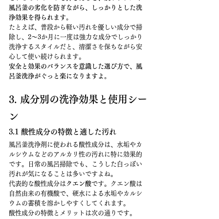
風呂釜の劣化を防ぎながら、しっかりとした洗
浄効果を得られます。
たとえば、普段から軽い汚れを優しい成分で掃
除し、2〜3か月に一度は強力な成分でしっかり
洗浄するスタイルだと、清潔さを保ちながら安
心して使い続けられます。
安全と効果のバランスを意識した選び方で、風
呂釜洗浄がぐっと楽になりますよ。
3. 成分別の洗浄効果と使用シー
ン
3.1 酸性成分の特徴と適した汚れ
風呂釜洗浄剤に使われる酸性成分は、水垢やカ
ルシウムなどのアルカリ性の汚れに特に効果的
です。日常の風呂掃除でも、こうした白っぽい
汚れが気になることは多いですよね。
代表的な酸性成分は
クエン酸
です。クエン酸は
自然由来の有機酸で、硬水による水垢やカルシ
ウムの蓄積を溶かしやすくしてくれます。
酸性成分の特徴とメリットは次の通りです。