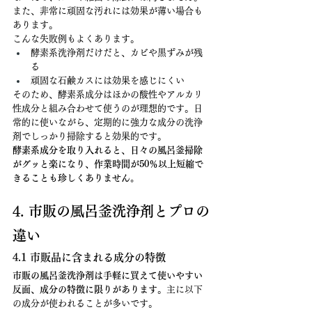
また、非常に頑固な汚れには効果が薄い場合も
あります。
こんな失敗例もよくあります。
酵素系洗浄剤だけだと、カビや黒ずみが残
る
頑固な石鹸カスには効果を感じにくい
そのため、酵素系成分はほかの酸性やアルカリ
性成分と組み合わせて使うのが理想的です。日
常的に使いながら、定期的に強力な成分の洗浄
剤でしっかり掃除すると効果的です。
酵素系成分を取り入れると、日々の風呂釜掃除
がグッと楽になり、作業時間が50％以上短縮で
きることも珍しくありません。
4. 市販の風呂釜洗浄剤とプロの
違い
4.1 市販品に含まれる成分の特徴
市販の風呂釜洗浄剤は手軽に買えて使いやすい
反面、成分の特徴に限りがあります
。主に以下
の成分が使われることが多いです。