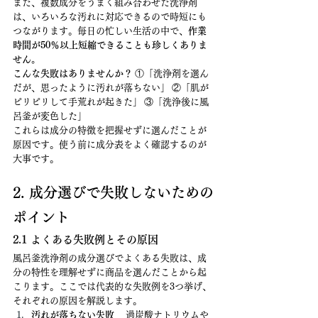
また、複数成分をうまく組み合わせた洗浄剤
は、いろいろな汚れに対応できるので時短にも
つながります。毎日の忙しい生活の中で、
作業
時間が50％以上短縮できることも珍しくありま
せん。
こんな失敗はありませんか？
 ①「洗浄剤を選ん
だが、思ったように汚れが落ちない」 ②「肌が
ピリピリして手荒れが起きた」 ③「洗浄後に風
呂釜が変色した」
これらは成分の特徴を把握せずに選んだことが
原因です。使う前に成分表をよく確認するのが
大事です。
2. 成分選びで失敗しないための
ポイント
2.1 よくある失敗例とその原因
風呂釜洗浄剤の成分選びでよくある失敗は、成
分の特性を理解せずに商品を選んだことから起
こります。ここでは代表的な失敗例を3つ挙げ、
それぞれの原因を解説します。
汚れが落ちない失敗
 　過炭酸ナトリウムや