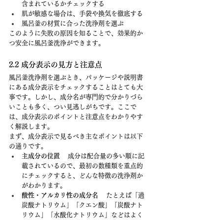
含まれているかチェックする
肌が敏感な場合は、手袋や換気を徹底する
風呂釜の材質に合った洗浄剤を選ぶ
このように失敗の原因を知ることで、効果的か
つ安全に風呂釜洗浄ができます。
2.2 成分表示の見方と注意点
風呂釜洗浄剤を選ぶとき、パッケージや説明書
にある成分表示をチェックすることはとても大
事です。しかし、成分名が専門的で分かりづら
いことも多く、つい見逃しがちです。ここで
は、成分表示のポイントと注意点をわかりやす
く解説します。
まず、成分表示で見るべき主なポイントは以下
の通りです。
主成分の位置
 　成分は配合量の多い順に記
載されているので、最初の数種類を重点的
にチェックすると、どんな特徴の洗浄剤か
がわかります。
酸性・アルカリ性の成分名
 　たとえば「過
炭酸ナトリウム」「クエン酸」「炭酸ナト
リウム」「水酸化ナトリウム」などはよく