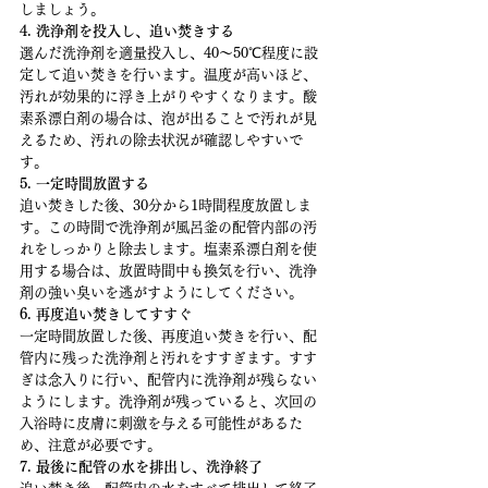
しましょう。
4. 洗浄剤を投入し、追い焚きする
選んだ洗浄剤を適量投入し、40〜50℃程度に設
定して追い焚きを行います。温度が高いほど、
汚れが効果的に浮き上がりやすくなります。酸
素系漂白剤の場合は、泡が出ることで汚れが見
えるため、汚れの除去状況が確認しやすいで
す。
5. 一定時間放置する
追い焚きした後、30分から1時間程度放置しま
す。この時間で洗浄剤が風呂釜の配管内部の汚
れをしっかりと除去します。塩素系漂白剤を使
用する場合は、放置時間中も換気を行い、洗浄
剤の強い臭いを逃がすようにしてください。
6. 再度追い焚きしてすすぐ
一定時間放置した後、再度追い焚きを行い、配
管内に残った洗浄剤と汚れをすすぎます。すす
ぎは念入りに行い、配管内に洗浄剤が残らない
ようにします。洗浄剤が残っていると、次回の
入浴時に皮膚に刺激を与える可能性があるた
め、注意が必要です。
7. 最後に配管の水を排出し、洗浄終了