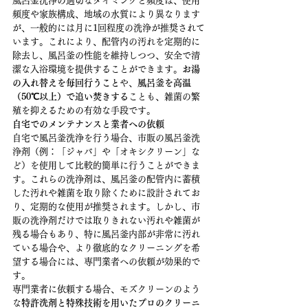
風呂釜洗浄の適切なタイミングと頻度は、使用
頻度や家族構成、地域の水質により異なります
が、一般的には月に1回程度の洗浄が推奨されて
います。これにより、配管内の汚れを定期的に
除去し、風呂釜の性能を維持しつつ、安全で清
潔な入浴環境を提供することができます。
お湯
の入れ替えを毎回行うこと
や、
風呂釜を高温
（50℃以上）で追い焚きする
ことも、雑菌の繁
殖を抑えるための有効な手段です。
自宅でのメンテナンスと業者への依頼
自宅で風呂釜洗浄を行う場合、市販の風呂釜洗
浄剤（例：「ジャバ」や「オキシクリーン」な
ど）を使用して比較的簡単に行うことができま
す。これらの洗浄剤は、風呂釜の配管内に蓄積
した汚れや雑菌を取り除くために設計されてお
り、定期的な使用が推奨されます。しかし、市
販の洗浄剤だけでは取りきれない汚れや雑菌が
残る場合もあり、特に風呂釜内部が非常に汚れ
ている場合や、より徹底的なクリーニングを希
望する場合には、専門業者への依頼が効果的で
す。
専門業者に依頼する場合、モズクリーンのよう
な
特許洗剤と特殊技術を用いたプロのクリーニ