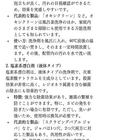
泡立ちが良く、汚れの目視確認ができるた
め、効果を実感しやすいです。
代表的な製品
: 「オキシクリーン」など。オ
キシクリーンは風呂釜洗浄のほか、家庭内
のさまざまな掃除にも使用できる万能洗剤
としても知られています。
使い方
: 洗浄剤を風呂に入れ、40℃前後の温
度で追い焚きし、そのまま一定時間放置し
ます。その後、配管内の汚れを水で洗い流
します。
2. 塩素系漂白剤（液体タイプ）
塩素系漂白剤は、液体タイプの洗浄剤で、次亜
塩素酸ナトリウムを主成分としています。殺菌
効果が非常に高く、レジオネラ属菌を含む細菌
の除去にも効果的です。
特徴
: 強力な除菌効果があり、雑菌の繁殖を
防ぐことができます。特に、カビの発生を
防ぎたい場合に有効です。ただし、臭いが
強いため、使用時は換気が必要です。
代表的な製品
: 「スクラビングバブル ジャ
バ」など。ジャバは1つ穴、2つ穴両方に対
応した製品もあり、汎用性が高いです。