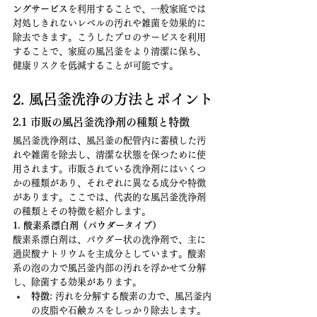
ングサービス
を利用することで、一般家庭では
対処しきれないレベルの汚れや雑菌を効果的に
除去できます。こうしたプロのサービスを利用
することで、家庭の風呂釜をより清潔に保ち、
健康リスクを低減することが可能です。
2. 風呂釜洗浄の方法とポイント
2.1 市販の風呂釜洗浄剤の種類と特徴
風呂釜洗浄剤は、風呂釜の配管内に蓄積した汚
れや雑菌を除去し、清潔な状態を保つために使
用されます。市販されている洗浄剤にはいくつ
かの種類があり、それぞれに異なる成分や特徴
があります。ここでは、代表的な風呂釜洗浄剤
の種類とその特徴を紹介します。
1. 酸素系漂白剤（パウダータイプ）
酸素系漂白剤は、パウダー状の洗浄剤で、主に
過炭酸ナトリウムを主成分としています。酸素
系の泡の力で風呂釜内部の汚れを浮かせて分解
し、除菌する効果があります。
特徴
: 汚れを分解する酸素の力で、風呂釜内
の皮脂や石鹸カスをしっかり除去します。