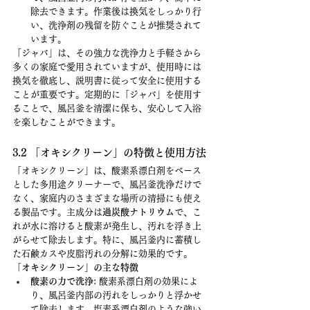
除去できます。作業後は換気をしっかり行
い、洗浄剤の残留を防ぐことが推奨されて
います。
「ジャバ」は、その強力な洗浄力と手軽さから
多くの家庭で愛用されていますが、使用時には
換気を徹底し、説明書に従って安全に使用する
ことが重要です。定期的に「ジャバ」を使用す
ることで、風呂釜を清潔に保ち、安心して入浴
を楽しむことができます。
3.2 「オキシクリーン」の特徴と使用方法
「オキシクリーン」は、酸素系漂白剤をベース
とした多用途クリーナーで、風呂釜洗浄だけで
なく、家庭内のさまざまな場所の清掃にも使え
る製品です。主成分は
過炭酸ナトリウム
で、こ
れが水に溶けると酸素が発生し、汚れを浮き上
がらせて除去します。特に、風呂釜内に蓄積し
た石鹸カスや皮脂汚れの分解に効果的です。
「オキシクリーン」の主な特徴
酸素の力で洗浄
: 酸素系漂白剤の効果によ
り、風呂釜内部の汚れをしっかりと浮かせ
て除去します。塩素系漂白剤のような強い