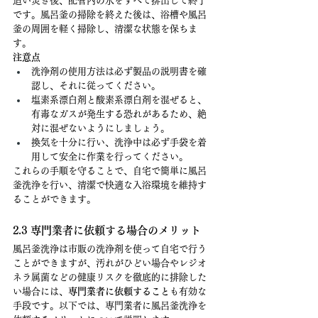
追い焚き後、配管内の水をすべて排出して終了
です。風呂釜の掃除を終えた後は、浴槽や風呂
釜の周囲を軽く掃除し、清潔な状態を保ちま
す。
注意点
洗浄剤の使用方法は必ず製品の説明書を確
認し、それに従ってください。
塩素系漂白剤と酸素系漂白剤を混ぜると、
有毒なガスが発生する恐れがあるため、絶
対に混ぜないようにしましょう。
換気を十分に行い、洗浄中は必ず手袋を着
用して安全に作業を行ってください。
これらの手順を守ることで、自宅で簡単に風呂
釜洗浄を行い、清潔で快適な入浴環境を維持す
ることができます。
2.3 専門業者に依頼する場合のメリット
風呂釜洗浄は市販の洗浄剤を使って自宅で行う
ことができますが、汚れがひどい場合やレジオ
ネラ属菌などの健康リスクを徹底的に排除した
い場合には、
専門業者に依頼すること
も有効な
手段です。以下では、専門業者に風呂釜洗浄を