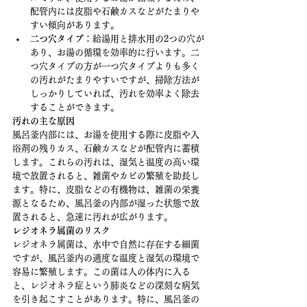
配管内には皮脂や石鹸カスなどがたまりや
すい傾向があります。
二つ穴タイプ
：給湯用と排水用の2つの穴が
あり、お湯の循環を効率的に行います。二
つ穴タイプの方が一つ穴タイプよりも多く
の汚れがたまりやすいですが、掃除方法が
しっかりしていれば、汚れを効率よく除去
することができます。
汚れの主な原因
風呂釜内部には、お湯を使用する際に皮脂や入
浴剤の残りカス、石鹸カスなどが配管内に蓄積
します。これらの汚れは、湿気と温度の高い環
境で放置されると、雑菌やカビの繁殖を助長し
ます。特に、皮脂などの有機物は、雑菌の栄養
源となるため、風呂釜の内部が湿った状態で放
置されると、急速に汚れが広がります。
レジオネラ属菌のリスク
レジオネラ属菌は、水中で自然に存在する細菌
ですが、風呂釜内の適度な温度と湿気の環境で
容易に繁殖します。この菌は人の体内に入る
と、レジオネラ症という肺炎などの深刻な病気
を引き起こすことがあります。特に、風呂釜の