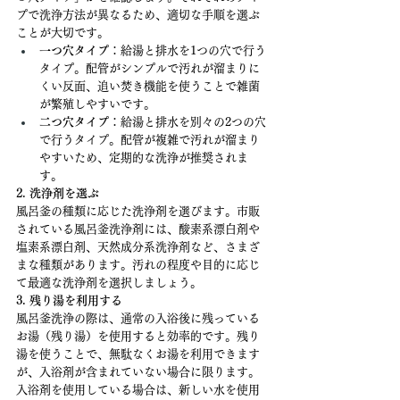
プで洗浄方法が異なるため、適切な手順を選ぶ
ことが大切です。
一つ穴タイプ
：給湯と排水を1つの穴で行う
タイプ。配管がシンプルで汚れが溜まりに
くい反面、追い焚き機能を使うことで雑菌
が繁殖しやすいです。
二つ穴タイプ
：給湯と排水を別々の2つの穴
で行うタイプ。配管が複雑で汚れが溜まり
やすいため、定期的な洗浄が推奨されま
す。
2. 洗浄剤を選ぶ
風呂釜の種類に応じた洗浄剤を選びます。市販
されている風呂釜洗浄剤には、酸素系漂白剤や
塩素系漂白剤、天然成分系洗浄剤など、さまざ
まな種類があります。汚れの程度や目的に応じ
て最適な洗浄剤を選択しましょう。
3. 残り湯を利用する
風呂釜洗浄の際は、通常の入浴後に残っている
お湯（残り湯）を使用すると効率的です。残り
湯を使うことで、無駄なくお湯を利用できます
が、入浴剤が含まれていない場合に限ります。
入浴剤を使用している場合は、新しい水を使用