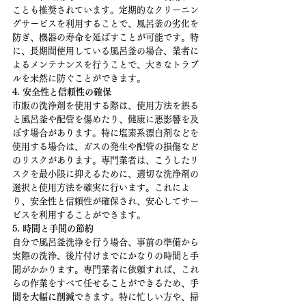
ことも推奨されています。定期的なクリーニン
グサービスを利用することで、風呂釜の劣化を
防ぎ、機器の寿命を延ばすことが可能です。特
に、長期間使用している風呂釜の場合、業者に
よるメンテナンスを行うことで、大きなトラブ
ルを未然に防ぐことができます。
4. 安全性と信頼性の確保
市販の洗浄剤を使用する際は、使用方法を誤る
と風呂釜や配管を傷めたり、健康に悪影響を及
ぼす場合があります。特に塩素系漂白剤などを
使用する場合は、ガスの発生や配管の損傷など
のリスクがあります。専門業者は、こうしたリ
スクを最小限に抑えるために、適切な洗浄剤の
選択と使用方法を確実に行います。これによ
り、安全性と信頼性が確保され、安心してサー
ビスを利用することができます。
5. 時間と手間の節約
自分で風呂釜洗浄を行う場合、事前の準備から
実際の洗浄、後片付けまでにかなりの時間と手
間がかかります。専門業者に依頼すれば、これ
らの作業をすべて任せることができるため、
手
間を大幅に削減
できます。特に忙しい方や、掃