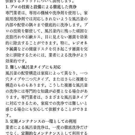
依頼するメリットについて説明します。
1. プロの技術と設備による徹底した洗浄
専門業者は、専用の機械や洗浄剤を使用し、家
庭用洗浄剤では対応しきれないような風呂釜の
内部や配管の隅々まで徹底的に洗浄します。プ
ロの技術を駆使して、風呂釜内に残った頑固な
皮脂汚れや石鹸カス、目に見えない雑菌を効果
的に除去することができます。特に、
レジオネ
ラ属菌
などの健康リスクを引き起こす雑菌を完
全に排除するためには、業者による洗浄がより
効果的です。
2. 難しい風呂釜タイプにも対応
風呂釜の配管構造は家庭によって異なり、一つ
穴タイプや二つ穴タイプ、またはさらに複雑な
構造のものもあります。こうした複雑な風呂釜
の洗浄には専門的な知識が必要となる場合があ
ります。専門業者は、さまざまな風呂釜タイプ
に対応できるため、家庭での洗浄では難しいと
感じる場合にも安心して依頼することができま
す。
3. 定期メンテナンスの一環としての利用
業者による風呂釜洗浄は、一度の徹底洗浄だけ
でなく、
定期的なメンテナンス
として利用する