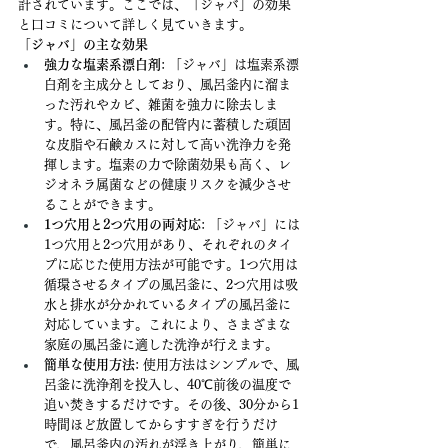
計されています。ここでは、「ジャバ」の効果
と口コミについて詳しく見ていきます。
「ジャバ」の主な効果
強力な塩素系漂白剤
: 「ジャバ」は塩素系漂
白剤を主成分としており、風呂釜内に溜ま
った汚れやカビ、雑菌を強力に除去しま
す。特に、風呂釜の配管内に蓄積した頑固
な皮脂や石鹸カスに対して高い洗浄力を発
揮します。塩素の力で除菌効果も高く、レ
ジオネラ属菌などの健康リスクを減少させ
ることができます。
1つ穴用と2つ穴用の両対応
: 「ジャバ」には
1つ穴用と2つ穴用があり、それぞれのタイ
プに応じた使用方法が可能です。1つ穴用は
循環させるタイプの風呂釜に、2つ穴用は吸
水と排水が分かれているタイプの風呂釜に
対応しています。これにより、さまざまな
家庭の風呂釜に適した洗浄が行えます。
簡単な使用方法
: 使用方法はシンプルで、風
呂釜に洗浄剤を投入し、40℃前後の温度で
追い焚きするだけです。その後、30分から1
時間ほど放置してからすすぎを行うだけ
で、風呂釜内の汚れが浮き上がり、簡単に