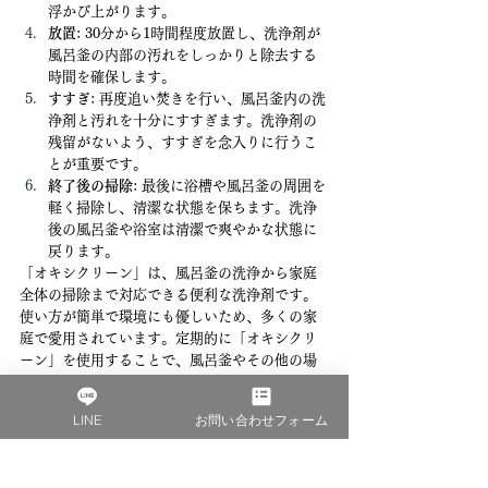
浮かび上がります。
放置
: 30分から1時間程度放置し、洗浄剤が
風呂釜の内部の汚れをしっかりと除去する
時間を確保します。
すすぎ
: 再度追い焚きを行い、風呂釜内の洗
浄剤と汚れを十分にすすぎます。洗浄剤の
残留がないよう、すすぎを念入りに行うこ
とが重要です。
終了後の掃除
: 最後に浴槽や風呂釜の周囲を
軽く掃除し、清潔な状態を保ちます。洗浄
後の風呂釜や浴室は清潔で爽やかな状態に
戻ります。
「オキシクリーン」は、風呂釜の洗浄から家庭
全体の掃除まで対応できる便利な洗浄剤です。
使い方が簡単で環境にも優しいため、多くの家
庭で愛用されています。定期的に「オキシクリ
ーン」を使用することで、風呂釜やその他の場
所を清潔に保ち、快適な生活空間を維持するこ
とができます。
LINE
お問い合わせフォーム
3.3 その他のおすすめ洗浄剤
風呂釜洗浄には「ジャバ」や「オキシクリー