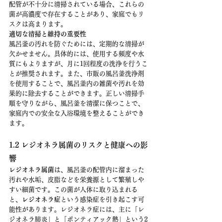
配管が不十分に清掃されている場合、これらの
菌が高濃度で存在することがあり、家庭でもリ
スクは高まります。
適切な清掃と維持の重要性
風呂釜の汚れを防ぐためには、定期的な清掃が
欠かせません。具体的には、使用する頻度や水
質にもよりますが、月に1回程度の洗浄を行うこ
とが推奨されます。また、市販の風呂釜洗浄剤
を使用することで、風呂釜内の雑菌や汚れを効
果的に除去することができます。正しい清掃手
順を守りながら、風呂釜を清潔に保つことで、
家庭内での安全な入浴環境を整えることができ
ます。
1.2 レジオネラ属菌のリスクと健康への影
響
レジオネラ属菌
は、風呂釜の配管内に溜まった
汚れや水垢、皮脂などを栄養源として繁殖しや
すい細菌です。この菌が人体に取り込まれる
と、
レジオネラ症
という感染症を引き起こす可
能性があります。レジオネラ症には、主に「レ
ジオネラ肺炎」と「ポンティアック熱」という2