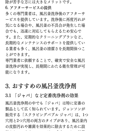
除が苦手な方には大きなメリットです。
6. アフターサービスの提供
多くの専門業者は、風呂釜洗浄後のアフターサ
ービスを提供しています。洗浄後に再度汚れが
気になる場合や、風呂釜の不具合が発生した場
合でも、迅速に対応してもらえるため安心で
す。また、定期的なクリーニングプランなど、
長期的なメンテナンスのサポートを提供してい
る業者も多く、風呂釜の清潔さを長期間保つこ
とができます。
専門業者に依頼することで、確実で安全な風呂
釜洗浄が実現し、長期間にわたる衛生管理が可
能になります。
3. おすすめの風呂釜洗浄剤
3.1 「ジャバ」など定番洗浄剤の効果
風呂釜洗浄剤の中でも「ジャバ」は特に定番の
製品として広く知られています。ジョンソンが
販売する「スクラビングバブル ジャバ」は、1つ
穴用と2つ穴用の両方のタイプがあり、風呂釜内
の皮脂汚れや雑菌を効果的に除去するために設