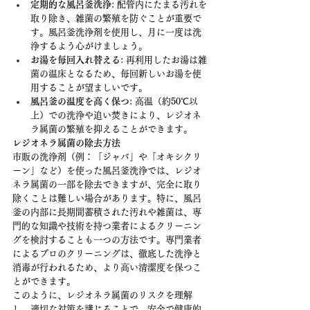
定期的な風呂釜洗浄
: 配管内にたまる汚れを
取り除き、雑菌の繁殖を防ぐことが重要で
す。風呂釜洗浄剤を使用し、月に一度は洗
浄するよう心がけましょう。
お湯を毎回入れ替える
: 再利用したお湯は雑
菌の温床となるため、毎回新しいお湯を使
用することが望ましいです。
風呂釜の温度を高く保つ
: 高温（約50℃以
上）での洗浄や追い焚きにより、レジオネ
ラ属菌の繁殖を抑えることができます。
レジオネラ属菌の除去方法
市販の洗浄剤（例：「ジャバ」や「オキシクリ
ーン」など）を使った風呂釜洗浄では、レジオ
ネラ属菌の一部を除去できますが、完全に取り
除くことは難しい場合があります。特に、風呂
釜の内部に長期間蓄積された汚れや雑菌は、専
門的な知識や技術を持つ業者によるクリーニン
グを検討することも一つの方法です。専門業者
によるプロのクリーニングは、徹底した洗浄と
消毒が行われるため、より高い清潔度を保つこ
とができます。
このように、レジオネラ属菌のリスクを理解
し、適切な対策を講じることで、安全で健康的