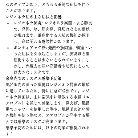
つのタイプがあり、どちらも重篤な症状を伴う
ことがあります。
レジオネラ症の主な症状と影響
レジオネラ肺炎
: レジオネラ属菌による肺炎
で、発熱、咳、筋肉痛、息切れなどの症状
が現れます。重症化すると肺の機能が低下
し、命に関わる危険性があります。
ポンティアック熱
: 発熱や筋肉痛、頭痛とい
った症状を引き起こしますが、肺炎ほど重
症化することは少ないとされています。し
かし、免疫力の弱い高齢者や幼児にとって
は大きなリスクです。
家庭内でのリスクと感染予防策
風呂釜内の湿った環境はレジオネラ属菌の増殖
に適しているため、特に注意が必要です。レジ
オネラ属菌は、主に空気中に飛散する水滴（エ
アロゾル）を通じて感染します。例えば、風呂
場でシャワーを使用した際や、風呂釜の追い焚
き機能を使う際など、エアロゾルが発生する場
面では感染のリスクが高まります。
感染予防のためには、以下の対策が推奨されま
す：