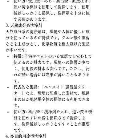
使い方
: 使用量に応じて風呂釜に直接注ぎ、
追い焚き機能を使用して洗浄します。使用
後はしっかりと換気し、洗浄剤を十分に流
す必要があります。
3. 天然成分系洗浄剤
天然成分系の洗浄剤は、環境や人体に優しい成
分を使っているのが特徴です。クエン酸や重曹
などを主成分とし、化学物質を極力避けた製品
が多いです。
特徴
: 子供やペットのいる家庭でも安心して
使えるのが魅力です。環境への影響が少な
く、使用後の排水も安心です。ただし、汚
れが酷い場合には効果が薄いこともありま
す。
代表的な製品
: 「エコメイト 風呂釜クリー
ナー」など。環境に配慮した素材で、風呂
釜のほか風呂場全体の掃除にも利用できま
す。
使い方
: 風呂釜に洗浄剤を入れ、追い焚き機
能を使わずにお湯を循環させて洗浄しま
す。洗浄後はしっかりとすすぐことが重要
です。
4. 多目的用途型洗浄剤