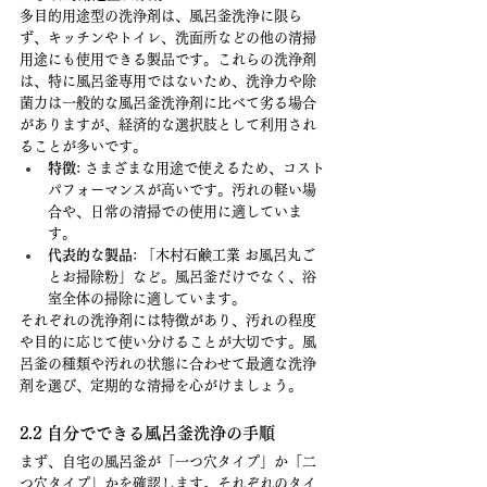
多目的用途型の洗浄剤は、風呂釜洗浄に限ら
ず、キッチンやトイレ、洗面所などの他の清掃
用途にも使用できる製品です。これらの洗浄剤
は、特に風呂釜専用ではないため、洗浄力や除
菌力は一般的な風呂釜洗浄剤に比べて劣る場合
がありますが、経済的な選択肢として利用され
ることが多いです。
特徴
: さまざまな用途で使えるため、コスト
パフォーマンスが高いです。汚れの軽い場
合や、日常の清掃での使用に適していま
す。
代表的な製品
: 「木村石鹸工業 お風呂丸ご
とお掃除粉」など。風呂釜だけでなく、浴
室全体の掃除に適しています。
それぞれの洗浄剤には特徴があり、汚れの程度
や目的に応じて使い分けることが大切です。風
呂釜の種類や汚れの状態に合わせて最適な洗浄
剤を選び、定期的な清掃を心がけましょう。
2.2 自分でできる風呂釜洗浄の手順
まず、自宅の風呂釜が「一つ穴タイプ」か「二
つ穴タイプ」かを確認します。それぞれのタイ