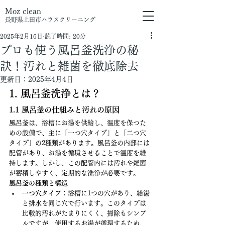
Moz clean
長野県上田市
ハウスクリーニング
2025年2月16日
読了時間: 20分
プロも使う風呂釜洗浄の秘
訣！汚れと雑菌を徹底除去
更新日：
2025年4月4日
1. 風呂釜洗浄とは？
1.1 風呂釜の仕組みと汚れの原因
風呂釜は、浴槽にお湯を供給し、温度を保つた
めの設備で、主に「一つ穴タイプ」と「二つ穴
タイプ」の2種類があります。風呂釜の内部には
配管があり、お湯を循環させることで温度を維
持します。しかし、この配管内には汚れや雑菌
が蓄積しやすく、定期的な洗浄が必要です。
風呂釜の種類と構造
一つ穴タイプ
：浴槽に1つの穴があり、給湯
と排水を同じ穴で行います。このタイプは
比較的汚れがたまりにくく、掃除もシンプ
ルですが、使用するお湯が循環するため、