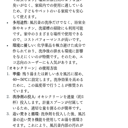
臭いがなく、家庭内での使用に適している
ため、子どもやペットのいる家庭でも安心
して使えます。
多用途性
: 風呂釜の洗浄だけでなく、浴室全
体やキッチン、洗濯槽の掃除にも利用可能
です。家中のさまざまな場所で使用できる
ので、コストパフォーマンスが高いです。
環境に優しい
: 化学薬品を極力避けた成分で
作られており、洗浄後の排水も環境に影響
を与えにくいのが特徴です。そのため、エ
コ志向のユーザーにも人気があります。
「オキシクリーン」の使用方法
準備
: 残り湯または新しい水を風呂に溜め、
40～50℃に設定します。洗浄効果を高める
ために、この温度帯で行うことが推奨され
ています。
洗浄剤の投入
: オキシクリーンを適量（約1
杯）投入します。計量スプーンが付属して
いるため、適切な量を測るのが簡単です。
追い焚きと循環
: 洗浄剤を投入した後、風呂
釜の追い焚き機能を使用してお湯を循環さ
せます。これにより、風呂釜内部の汚れが