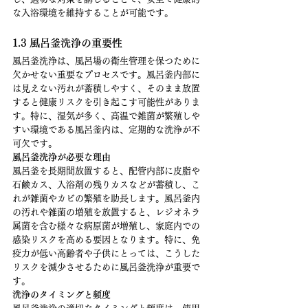
な入浴環境を維持することが可能です。
1.3 風呂釜洗浄の重要性
風呂釜洗浄は、風呂場の衛生管理を保つために
欠かせない重要なプロセスです。風呂釜内部に
は見えない汚れが蓄積しやすく、そのまま放置
すると健康リスクを引き起こす可能性がありま
す。特に、湿気が多く、高温で雑菌が繁殖しや
すい環境である風呂釜内は、定期的な洗浄が不
可欠です。
風呂釜洗浄が必要な理由
風呂釜を長期間放置すると、配管内部に皮脂や
石鹸カス、入浴剤の残りカスなどが蓄積し、こ
れが雑菌やカビの繁殖を助長します。風呂釜内
の汚れや雑菌の増殖を放置すると、レジオネラ
属菌を含む様々な病原菌が増殖し、家庭内での
感染リスクを高める要因となります。特に、免
疫力が低い高齢者や子供にとっては、こうした
リスクを減少させるために風呂釜洗浄が重要で
す。
洗浄のタイミングと頻度