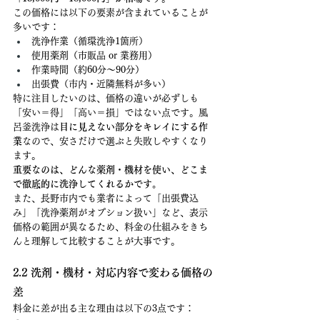
この価格には以下の要素が含まれていることが
多いです：
洗浄作業（循環洗浄1箇所）
使用薬剤（市販品 or 業務用）
作業時間（約60分〜90分）
出張費（市内・近隣無料が多い）
特に注目したいのは、価格の違いが必ずしも
「安い＝得」「高い＝損」ではない点です。風
呂釜洗浄は
目に見えない部分をキレイにする作
業
なので、安さだけで選ぶと失敗しやすくなり
ます。
重要なのは、どんな薬剤・機材を使い、どこま
で徹底的に洗浄してくれるかです。
また、長野市内でも業者によって「出張費込
み」「洗浄薬剤がオプション扱い」など、表示
価格の範囲が異なるため、料金の仕組みをきち
んと理解して比較することが大事です。
2.2 洗剤・機材・対応内容で変わる価格の
差
料金に差が出る主な理由は以下の3点です：