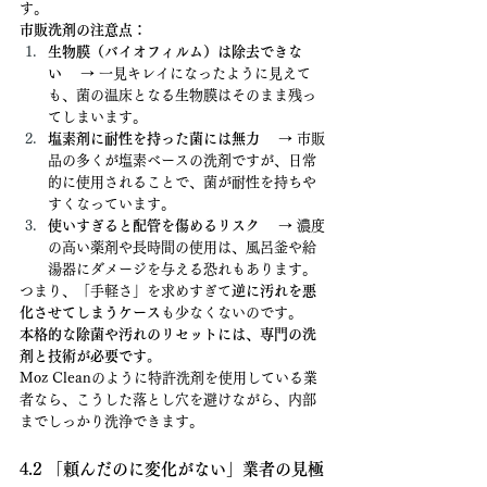
す。
市販洗剤の注意点：
生物膜（バイオフィルム）は除去できな
い
 　→ 一見キレイになったように見えて
も、菌の温床となる生物膜はそのまま残っ
てしまいます。
塩素剤に耐性を持った菌には無力
 　→ 市販
品の多くが塩素ベースの洗剤ですが、日常
的に使用されることで、菌が耐性を持ちや
すくなっています。
使いすぎると配管を傷めるリスク
 　→ 濃度
の高い薬剤や長時間の使用は、風呂釜や給
湯器にダメージを与える恐れもあります。
つまり、「手軽さ」を求めすぎて
逆に汚れを悪
化させてしまうケース
も少なくないのです。
本格的な除菌や汚れのリセットには、専門の洗
剤と技術が必要です。
Moz Cleanのように特許洗剤を使用している業
者なら、こうした落とし穴を避けながら、内部
までしっかり洗浄できます。
4.2 「頼んだのに変化がない」業者の見極