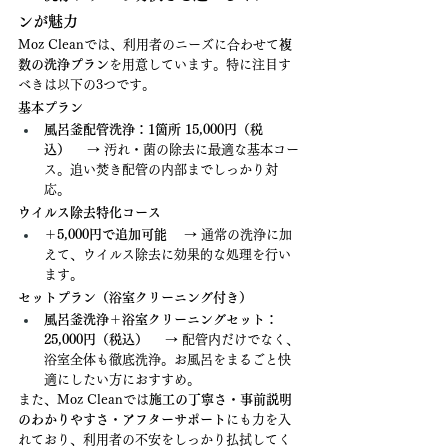
ンが魅力
Moz Cleanでは、利用者のニーズに合わせて
複
数の洗浄プラン
を用意しています。特に注目す
べきは以下の3つです。
基本プラン
風呂釜配管洗浄：1箇所 15,000円（税
込）
 　→ 汚れ・菌の除去に最適な基本コー
ス。追い焚き配管の内部までしっかり対
応。
ウイルス除去特化コース
＋5,000円で追加可能
 　→ 通常の洗浄に加
えて、ウイルス除去に効果的な処理を行い
ます。
セットプラン（浴室クリーニング付き）
風呂釜洗浄＋浴室クリーニングセット：
25,000円（税込）
 　→ 配管内だけでなく、
浴室全体も徹底洗浄。お風呂をまるごと快
適にしたい方におすすめ。
また、Moz Cleanでは
施工の丁寧さ・事前説明
のわかりやすさ・アフターサポート
にも力を入
れており、利用者の不安をしっかり払拭してく