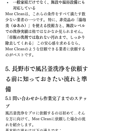
一般家庭だけでなく、施設や温浴設備にも
対応している
Moz Cleanは、これらの条件をすべて満たす数
少ない業者の一つです。 特に、
非売品の「湯泡
美（ゆあみ）」を使える技術力と、施設レベル
での洗浄実績
は他ではなかなか見られません。
「市販の洗剤では取れない汚れまで、しっかり
除去してくれる」
 この安心感を求めるなら、
Moz Cleanのような信頼できる業者に依頼する
のがベストです。
5. 長野市で風呂釜洗浄を依頼す
る前に知っておきたい流れと準
備
5.1 問い合わせから作業完了までのステッ
プ
風呂釜洗浄をプロに依頼するのは初めて…そん
な方に向けて、Moz Cleanに依頼した場合の流
れを紹介します。
基本的な流れは以下の通りです：