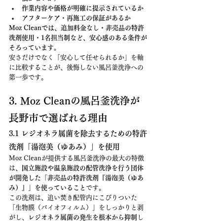
作業内容や価格が明確に提示されているか
アフターケア・再施工の保証があるか
Moz Cleanでは、追加料金なし・非売品の特許
洗剤使用・1名担当制など、安心感のある条件が
そろっています。
安さだけでなく「安心して任せられるか」を軸
に比較することが、後悔しない風呂釜洗浄への
第一歩です。
3. Moz Cleanの風呂釜洗浄が
長野市で選ばれる理由
3.1 レジオネラ属菌を除去するための特許
洗剤「湯泡美（ゆあみ）」を使用
Moz Cleanが提供する風呂釜洗浄の最大の特徴
は、
国立施設や温泉施設の配管洗浄を行う団体
が開発した「非売品の特許洗剤『湯泡美（ゆあ
み）』」を使っていること
です。
この洗剤は、追い焚き配管内にこびりついた
「生物膜（バイオフィルム）」をしっかりと剥
がし、
レジオネラ属菌の発生を根本から抑制
し