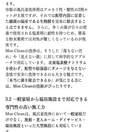
ます。
市販の風呂釜洗浄剤はアルカリ性・酸性の2剤セ
ットが主流ですが、それでは
配管内部に定着し
た細菌の温床である生物膜を完全に除去するこ
とはできません。
 さらに、多くの菌が日々の消
毒で使用される塩素剤に耐性を持つため、簡易
な粉末薬剤では対処が難しくなっているのが現
実です。
Moz Cleanの洗浄は、そうした「落ちない汚
れ」や「見えない菌」に対して科学的なアプロ
ーチで対応しています。 
次亜塩素酸ナトリウム
を使わず、配管や給湯器にダメージを与えない
方法
で安全に洗浄できるのも大きな魅力です。
「本当に菌を除去できるか」が気になる方に
は、Moz Cleanの技術がぴったりです。
3.2 一般家庭から温浴施設まで対応できる
専門性の高い施工力
Moz Cleanは、風呂釜洗浄において
一般家庭だ
けでなく、旅館・老人ホーム・デイサービス・
温浴施設といった大型施設にも対応
していま
す。