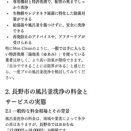
専用機材と特許洗剤で、配管の奥までしっ
かり洗浄
生物膜やレジオネラ属菌に特化した除菌対
策ができる
給湯器や風呂釜を傷つけずに、安全に洗浄
できる
再発防止のアドバイスや、アフターケアが
受けられる
特にMoz Cleanのように、
一般では手に入らな
い特許洗剤「湯泡美（ゆあみ）」を使っている
業者
は珍しく、より高い効果が期待できます。
「自分でできることには限界がある」と感じた
ら、一度プロの風呂釜洗浄を検討してみてくだ
さい。
2. 長野市の風呂釜洗浄の料金と
サービスの実態
2.1 一般的な料金相場とその背景
風呂釜洗浄の料金は、地域や業者によって多少
の差はありますが、
長野市ではおおむね
「13,000円〜18,000円」が相場
です。