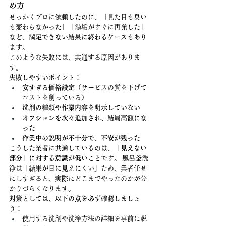
め方
せっかくプロに依頼したのに、「見た目も臭い
も変わらなかった」「湯垢がすぐに再発した」
など、
満足できない結果に終わるケース
もあり
ます。
このような失敗には、共通する原因がありま
す。
失敗しやすいポイント：
安すぎる価格設定
（サービスの質を下げて
コストを削っている）
洗剤の種類や作業内容を明示していない
オプションを次々追加され、結局高額にな
った
作業中の説明が不十分で、不安が残った
こうした業者に共通しているのは、
「見えない
部分」に対する意識が低いこと
です。 風呂釜洗
浄は「結果が目に見えにくい」ため、業者任せ
にしすぎると、実際にどこまでやったのかが分
かりづらくなります。
対策としては、以下の点を必ず確認しましょ
う：
使用する洗剤や洗浄方法の詳細を事前に説