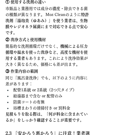
① 使用する洗剤の違い
市販品と業務用では成分の濃度・除去できる菌
の種類が異なります。 Moz Cleanのように
特許
洗剤「湯泡美（ゆあみ）」を使う業者は、生物
膜やレジオネラ属菌にまで対応できる点で安心
です。
② 洗浄方式と使用機材
簡易的な洗剤循環だけでなく、
機械による圧力
循環や温水を使った洗浄など、高度な機材を使
用する業者
もあります。これにより洗浄効果が
大きく異なるため、価格にも差が出ます。
③ 作業内容の範囲
同じ「風呂釜洗浄」でも、以下のように内容に
差があります：
配管1系統 or 2系統（2つ穴タイプ）
給湯器まで含む or 配管のみ
防菌コートの有無
浴槽まわりの清掃付き or 別料金
見積もりを取る際は、「何が料金に含まれてい
るか」をしっかり確認することが重要です。
2.3 「安かろう悪かろう」に注意！業者選