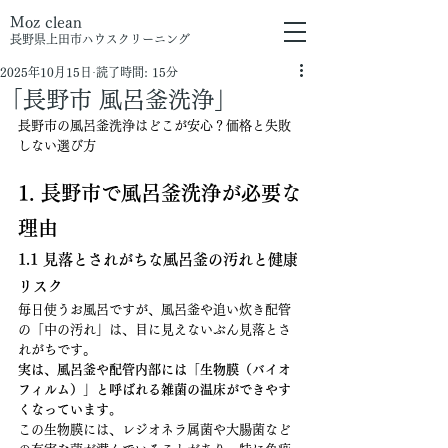
Moz clean
長野県上田市
ハウスクリーニング
2025年10月15日
読了時間: 15分
「長野市 風呂釜洗浄」
長野市の風呂釜洗浄はどこが安心？価格と失敗
しない選び方
1. 長野市で風呂釜洗浄が必要な
理由
1.1 見落とされがちな風呂釜の汚れと健康
リスク
毎日使うお風呂ですが、風呂釜や追い炊き配管
の「中の汚れ」は、目に見えないぶん見落とさ
れがちです。
実は、風呂釜や配管内部には「生物膜（バイオ
フィルム）」と呼ばれる雑菌の温床ができやす
くなっています。
この生物膜には、レジオネラ属菌や大腸菌など