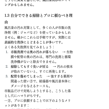
ングかもしれません。
1.3 自分でできる掃除とプロに頼むべき理
由
風呂釜の汚れ対策として、多くの人が市販の洗
浄剤（例：ジャバなど）を使っているかもしれ
ません。確かにこれらは手軽ですが、実際には
表面的な洗浄にとどまることが多い
です。
よくある失敗例を見てみましょう：
市販洗剤では奥の汚れが落ちない
 　→ 生物
膜や配管の奥の汚れは、専門の洗剤と循環
洗浄機がないと除去できません。
掃除してもすぐ臭いが戻る
 　→ 汚れの根本
が取れていないと、すぐに再発します。
配管を傷めてしまった
 　→ 強すぎる薬剤や
間違った使い方で、給湯器や風呂釜本体に
ダメージを与えるケースも。
市販品だけで対処しようとすると、こうした落
とし穴にハマりがちです。
一方、プロに依頼することで以下のようなメリ
ットがあります：