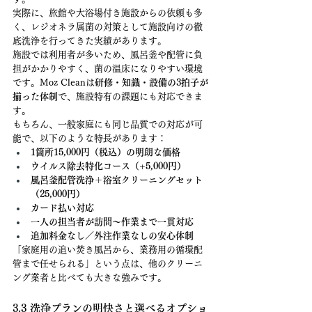
実際に、旅館や大浴場付き施設からの依頼も多
く、レジオネラ属菌の対策として施設向けの徹
底洗浄を行ってきた実績があります。
施設では利用者が多いため、風呂釜や配管に負
担がかかりやすく、菌の温床になりやすい環境
です。Moz Cleanは
研修・知識・設備の3拍子が
揃った体制
で、施設特有の課題にも対応できま
す。
もちろん、一般家庭にも同じ品質での対応が可
能で、以下のような特長があります：
1箇所15,000円（税込）の明朗な価格
ウイルス除去特化コース（+5,000円）
風呂釜配管洗浄＋浴室クリーニングセット
（25,000円）
カード払い対応
一人の担当者が訪問〜作業まで一貫対応
追加料金なし／外注作業なしの安心体制
「家庭用の追い焚き風呂から、業務用の循環配
管まで任せられる」という点は、他のクリーニ
ング業者と比べても大きな強みです。
3.3 洗浄プランの明快さと選べるオプショ