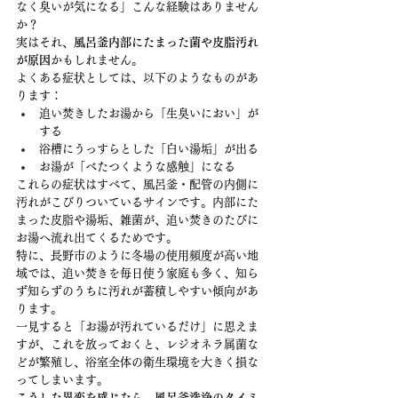
なく臭いが気になる」こんな経験はありません
か？
実はそれ、
風呂釜内部にたまった菌や皮脂汚れ
が原因
かもしれません。
よくある症状としては、以下のようなものがあ
ります：
追い焚きしたお湯から「生臭いにおい」が
する
浴槽にうっすらとした「白い湯垢」が出る
お湯が「べたつくような感触」になる
これらの症状はすべて、風呂釜・配管の内側に
汚れがこびりついているサインです。内部にた
まった皮脂や湯垢、雑菌が、追い焚きのたびに
お湯へ流れ出てくるためです。
特に、長野市のように冬場の使用頻度が高い地
域では、追い焚きを毎日使う家庭も多く、知ら
ず知らずのうちに汚れが蓄積しやすい傾向があ
ります。
一見すると「お湯が汚れているだけ」に思えま
すが、これを放っておくと、レジオネラ属菌な
どが繁殖し、浴室全体の衛生環境を大きく損な
ってしまいます。
こうした異変を感じたら、風呂釜洗浄のタイミ