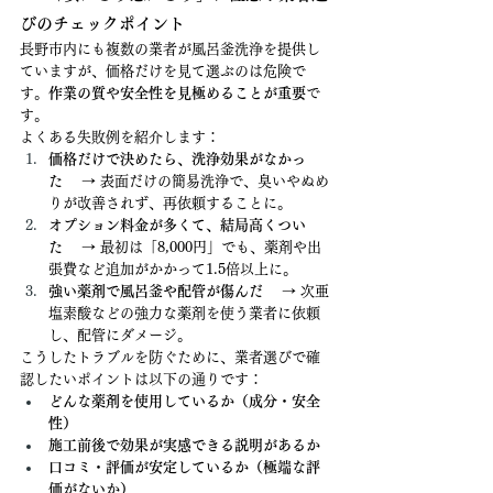
びのチェックポイント
長野市内にも複数の業者が風呂釜洗浄を提供し
ていますが、価格だけを見て選ぶのは危険で
す。
作業の質や安全性を見極めることが重要
で
す。
よくある失敗例を紹介します：
価格だけで決めたら、洗浄効果がなかっ
た
 　→ 表面だけの簡易洗浄で、臭いやぬめ
りが改善されず、再依頼することに。
オプション料金が多くて、結局高くつい
た
 　→ 最初は「8,000円」でも、薬剤や出
張費など追加がかかって1.5倍以上に。
強い薬剤で風呂釜や配管が傷んだ
 　→ 次亜
塩素酸などの強力な薬剤を使う業者に依頼
し、配管にダメージ。
こうしたトラブルを防ぐために、業者選びで確
認したいポイントは以下の通りです：
どんな薬剤を使用しているか（成分・安全
性）
施工前後で効果が実感できる説明があるか
口コミ・評価が安定しているか（極端な評
価がないか）