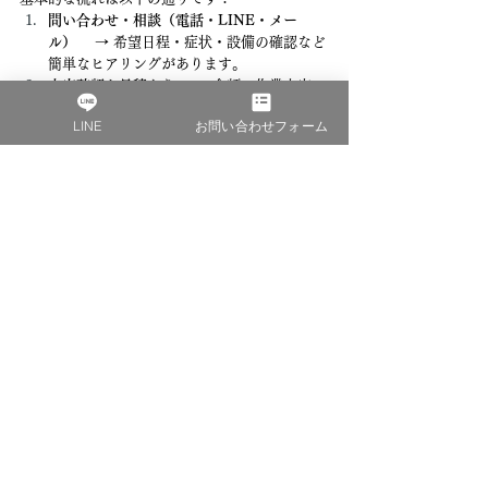
問い合わせ・相談（電話・LINE・メー
ル）
 　→ 希望日程・症状・設備の確認など
簡単なヒアリングがあります。
内容確認と見積もり
 　→ 金額・作業内容・
時間などが提示され、不明点は丁寧に説明
LINE
お問い合わせフォーム
してもらえます。 　　※Moz Cleanでは追
加料金なしの明朗会計なので安心です。
訪問・作業実施（所要時間：約60〜90
分）
 　→ 作業は
1人の専門スタッフが最初
から最後まで担当
。風呂釜・配管の状況に
応じて、洗剤・機材を的確に選定します。
作業完了・使用再開の説明
 　→ 洗浄後の配
管状態や、再利用時の注意点などの説明が
あります。
Moz Cleanでは、問い合わせから作業完了まで
が非常にスムーズで、営業外の時間でも相談に
対応してくれる点も大きな安心材料です。
5.2 洗浄当日に準備しておきたいこと
風呂釜洗浄当日には、スムーズに作業が進むよ
うに簡単な準備をしておくと良いです。