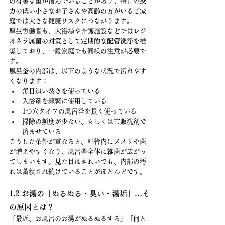
の有害な菌が潜んでいることがあり、特に免疫
力の低い小さなお子さんや高齢の方がいるご家
庭では大きな健康リスクにつながります。
厚生労働省も、大浴場や介護施設などでは
レジ
オネラ属菌の対策として定期的な配管洗浄
を推
奨しており、一般家庭でも同様の注意が必要で
す。
風呂釜の内部は、以下のような状況で汚れやす
くなります：
毎日追い焚きを使っている
入浴剤を頻繁に使用している
1つ穴タイプの風呂釜を長く使っている
掃除の頻度が少ない、もしくは市販洗剤で
済ませている
こうした条件が重なると、配管内にヌメリや菌
が増えやすくなり、風呂釜全体に雑菌が広がっ
てしまいます。見た目はきれいでも、内部の汚
れは蓄積され続けていることがほとんどです。
1.2 お湯の「ぬるぬる・臭い・湯垢」…そ
の原因とは？
「最近、お風呂のお湯がぬるぬるする」「何と