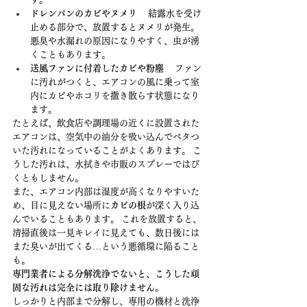
ドレンパンのカビやヌメリ
 　結露水を受け
止める部分で、放置するとヌメリが発生。
悪臭や水漏れの原因になりやすく、虫が湧
くこともあります。
送風ファンに付着したカビや粉塵
 　ファン
に汚れがつくと、エアコンの風に乗って室
内にカビやホコリを撒き散らす状態になり
ます。
たとえば、飲食店や調理場の近くに設置された
エアコンは、空気中の油分を吸い込んでベタつ
いた汚れになっていることがよくあります。 こ
うした汚れは、水拭きや市販のスプレーではび
くともしません。
また、エアコン内部は湿度が高くなりやすいた
め、目に見えない場所に
カビの根
が深く入り込
んでいることもあります。 これを放置すると、
清掃直後は一見キレイに見えても、数日後には
また臭いが出てくる…という悪循環に陥ること
も。
専門業者による分解洗浄でないと、こうした頑
固な汚れは完全には取り除けません。
しっかりと内部まで分解し、専用の機材と洗浄