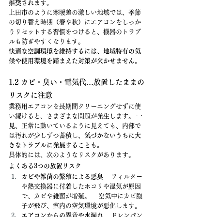
推奨されます。
上田市のように寒暖差の激しい地域では、季節
の切り替え時期（春や秋）にエアコンをしっか
りリセットする習慣をつけると、機器のトラブ
ルも防ぎやすくなります。
快適な空調環境を維持するには、地域特有の気
候や使用環境を踏まえた対策が欠かせません。
1.2 カビ・臭い・電気代…放置したままの
リスクに注意
業務用エアコンを長期間クリーニングせずに使
い続けると、さまざまな問題が発生します。 一
見、正常に動いているように見えても、内部で
は汚れが少しずつ蓄積し、
気づかないうちに大
きなトラブルに発展することも。
具体的には、次のようなリスクがあります。
よくある3つの放置リスク
カビや雑菌の繁殖による悪臭
 　フィルター
や熱交換器に付着したホコリや湿気が原因
で、カビや雑菌が増殖。 　空気中にカビ胞
子が飛び、室内の空気環境が悪化します。
エアコンからの異音や水漏れ
 　ドレンパン