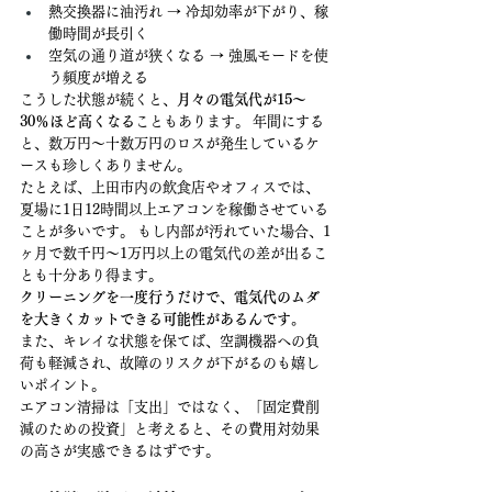
熱交換器に油汚れ → 冷却効率が下がり、稼
働時間が長引く
空気の通り道が狭くなる → 強風モードを使
う頻度が増える
こうした状態が続くと、
月々の電気代が15〜
30％ほど高くなる
こともあります。 年間にする
と、数万円〜十数万円のロスが発生しているケ
ースも珍しくありません。
たとえば、上田市内の飲食店やオフィスでは、
夏場に1日12時間以上エアコンを稼働させている
ことが多いです。 もし内部が汚れていた場合、1
ヶ月で数千円〜1万円以上の電気代の差が出るこ
とも十分あり得ます。
クリーニングを一度行うだけで、電気代のムダ
を大きくカットできる可能性があるんです。
また、キレイな状態を保てば、空調機器への負
荷も軽減され、故障のリスクが下がるのも嬉し
いポイント。
エアコン清掃は「支出」ではなく、「固定費削
減のための投資」と考えると、その費用対効果
の高さが実感できるはずです。