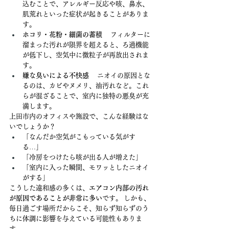
込むことで、アレルギー反応や咳、鼻水、
肌荒れといった症状が起きることがありま
す。
ホコリ・花粉・細菌の蓄積
 　フィルターに
溜まった汚れが限界を超えると、ろ過機能
が低下し、空気中に微粒子が再放出されま
す。
嫌な臭いによる不快感
 　ニオイの原因とな
るのは、カビやヌメリ、油汚れなど。これ
らが混ざることで、室内に独特の悪臭が充
満します。
上田市内のオフィスや施設で、こんな経験はな
いでしょうか？
「なんだか空気がこもっている気がす
る…」
「冷房をつけたら咳が出る人が増えた」
「室内に入った瞬間、モワッとしたニオイ
がする」
こうした違和感の多くは、
エアコン内部の汚れ
が原因であることが非常に多い
です。 しかも、
毎日過ごす場所だからこそ、知らず知らずのう
ちに体調に影響を与えている可能性もありま
す。