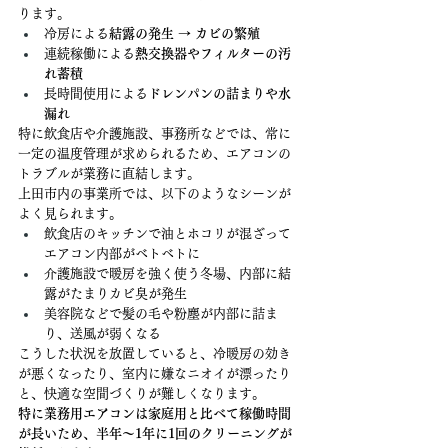
ります。
冷房による
結露の発生 → カビの繁殖
連続稼働による
熱交換器やフィルターの汚
れ蓄積
長時間使用による
ドレンパンの詰まりや水
漏れ
特に飲食店や介護施設、事務所などでは、常に
一定の温度管理が求められるため、エアコンの
トラブルが業務に直結します。
上田市内の事業所では、以下のようなシーンが
よく見られます。
飲食店のキッチンで油とホコリが混ざって
エアコン内部がベトベトに
介護施設で暖房を強く使う冬場、内部に結
露がたまりカビ臭が発生
美容院などで髪の毛や粉塵が内部に詰ま
り、送風が弱くなる
こうした状況を放置していると、冷暖房の効き
が悪くなったり、室内に嫌なニオイが漂ったり
と、快適な空間づくりが難しくなります。
特に業務用エアコンは家庭用と比べて稼働時間
が長いため、半年〜1年に1回のクリーニングが