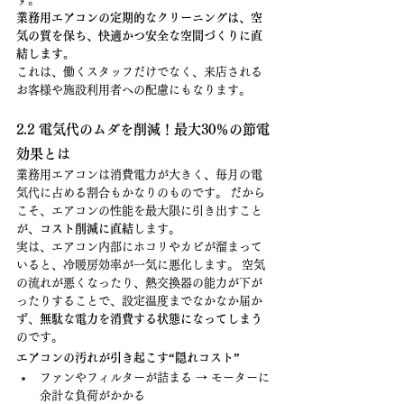
業務用エアコンの定期的なクリーニングは、空
気の質を保ち、快適かつ安全な空間づくりに直
結します。
これは、働くスタッフだけでなく、来店される
お客様や施設利用者への配慮にもなります。
2.2 電気代のムダを削減！最大30％の節電
効果とは
業務用エアコンは消費電力が大きく、毎月の電
気代に占める割合もかなりのものです。 だから
こそ、エアコンの性能を最大限に引き出すこと
が、
コスト削減に直結
します。
実は、エアコン内部にホコリやカビが溜まって
いると、冷暖房効率が一気に悪化します。 空気
の流れが悪くなったり、熱交換器の能力が下が
ったりすることで、設定温度までなかなか届か
ず、
無駄な電力を消費する状態になってしまう
のです。
エアコンの汚れが引き起こす“隠れコスト”
ファンやフィルターが詰まる → モーターに
余計な負荷がかかる