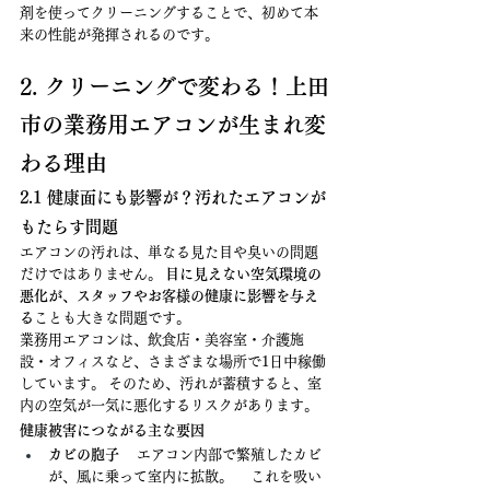
剤を使ってクリーニングすることで、初めて本
来の性能が発揮されるのです。
2. クリーニングで変わる！上田
市の業務用エアコンが生まれ変
わる理由
2.1 健康面にも影響が？汚れたエアコンが
もたらす問題
エアコンの汚れは、単なる見た目や臭いの問題
だけではありません。 
目に見えない空気環境の
悪化が、スタッフやお客様の健康に影響を与え
る
ことも大きな問題です。
業務用エアコンは、飲食店・美容室・介護施
設・オフィスなど、さまざまな場所で1日中稼働
しています。 そのため、汚れが蓄積すると、室
内の空気が一気に悪化するリスクがあります。
健康被害につながる主な要因
カビの胞子
 　エアコン内部で繁殖したカビ
が、風に乗って室内に拡散。 　これを吸い