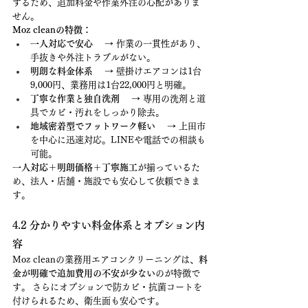
するため、追加料金や作業外注の心配がありま
せん。
Moz cleanの特徴：
一人対応で安心
 　→ 作業の一貫性があり、
手抜きや外注トラブルがない。
明朗な料金体系
 　→ 壁掛けエアコンは1台
9,000円、業務用は1台22,000円と明確。
丁寧な作業と独自洗剤
 　→ 専用の洗剤と道
具でカビ・汚れをしっかり除去。
地域密着型でフットワーク軽い
 　→ 上田市
を中心に迅速対応。LINEや電話での相談も
可能。
一人対応＋明朗価格＋丁寧施工
が揃っているた
め、法人・店舗・施設でも安心して依頼できま
す。
4.2 分かりやすい料金体系とオプション内
容
Moz cleanの業務用エアコンクリーニングは、
料
金が明確で追加費用の不安が少ない
のが特徴で
す。 さらにオプションで防カビ・抗菌コートを
付けられるため、衛生面も安心です。