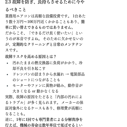
2.3 故障を防ぎ、長持ちさせるために今や
るべきこと
業務用エアコンは高額な設備投資です。 1台あた
り数十万円〜100万円近くかかることもあり、
簡
単に買い替えできるものではありません。
だからこそ、「できるだけ長く使いたい」とい
うのが本音ですよね。 そのために欠かせないの
が、
定期的なクリーニングと日常のメンテナン
ス
です。
故障リスクを高める原因とは？
汚れたままの熱交換器に負荷がかかり、冷
却不良を引き起こす
ドレンパンの詰まりから水漏れ → 電装部品
のショートにつながることも
モーターやファンに異物が絡み、動作音が
大きくなる or 動かなくなる
実際、故障の原因をたどると「内部の汚れによ
るトラブル」が多く見られます。 メーカーの保
証対象外になるケースもあり、修理費が高額に
なることも。
逆に、
1年に1回でも専門業者による分解洗浄を
行えば、機械の寿命は数年単位で延ばせる
とい