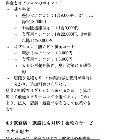
料金とオプションのポイント：
基本料金
壁掛けエアコン：1台9,000円、2台目以
降1台8,000円
お掃除機能付き：＋1台9,000円
業務用エアコン：1台22,000円、3台目
以降1台20,000円
オプション：防カビ・抗菌コート
壁掛けエアコン：＋2,000円
業務用エアコン：＋3,000円
カビの再発を防ぎ、臭い対策にも効果
的
明確な見積もり
 → 作業内容と費用が事前に
分かり、追加料金の心配なし
料金が明瞭でオプションも選べる
ため、予算に
応じて最適なクリーニングを選べます。 これに
より、法人・店舗・施設でも安心して依頼でき
ます。
4.3 飲食店・施設にも対応！柔軟なサービ
ス力が魅力
Moz cleanは、家庭だけでなく
飲食店や介護施