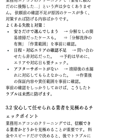
業務用エアコンのクリーニングで「業者に頼ん
だのに後悔した…」という声は少なくありませ
ん。 依頼前の確認不足が原因のケースが多く、
対策すれば防げる内容ばかりです。
よくある失敗と対策：
安さだけで選んでしまう
 　→ 分解なしの簡
易清掃だったケースも。 　⇒「分解洗浄の
有無」「作業範囲」を事前に確認。
日程・対応エリアの確認不足
 　→ 問い合わ
せたら非対応だった。 　⇒予約は早めに、
エリアや対応日も要チェック。
アフターサポートがない
 　→ 清掃後の水漏
れに対応してもらえなかった。 　⇒作業後
の保証内容や責任範囲を事前に確認。
事前の確認をしっかりしておけば、
こうしたト
ラブルは未然に防げます。
3.2 安心して任せられる業者を見極めるチ
ェックポイント
業務用エアコンのクリーニングでは、
信頼でき
る業者かどうか
を見極めることが重要です。 料
金やスピードだけで決めると、後でトラブルに