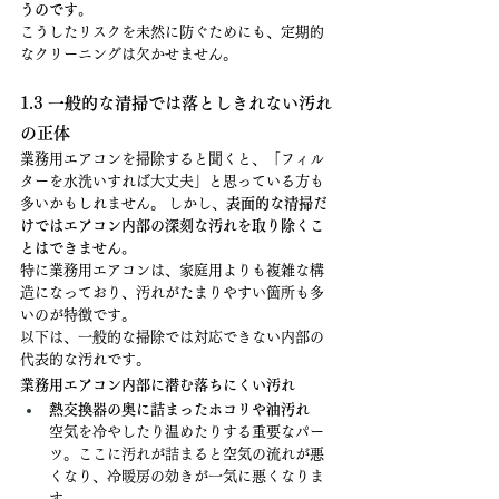
うのです。
こうしたリスクを未然に防ぐためにも、定期的
なクリーニングは欠かせません。
1.3 一般的な清掃では落としきれない汚れ
の正体
業務用エアコンを掃除すると聞くと、「フィル
ターを水洗いすれば大丈夫」と思っている方も
多いかもしれません。 しかし、
表面的な清掃だ
けではエアコン内部の深刻な汚れを取り除くこ
とはできません。
特に業務用エアコンは、家庭用よりも複雑な構
造になっており、汚れがたまりやすい箇所も多
いのが特徴です。
以下は、一般的な掃除では対応できない内部の
代表的な汚れです。
業務用エアコン内部に潜む落ちにくい汚れ
熱交換器の奥に詰まったホコリや油汚れ
空気を冷やしたり温めたりする重要なパー
ツ。ここに汚れが詰まると空気の流れが悪
くなり、冷暖房の効きが一気に悪くなりま
す。