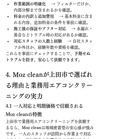
作業範囲の明確化
 　→ フィルターだけか、
内部分解まで含まれるかを確認。
料金の内訳と追加費用
 　→ 基本料金に含ま
れる内容、追加料金の条件を事前に確認。
施工後の保証やアフター対応
 　→ 水漏れ・
異音などトラブル時の対応があるか確認。
対応スタッフの人数と経験
 　→ 自社スタッ
フか外注か、経験年数や資格を確認。
これらを事前にチェックすることで、
予期せぬ
トラブルを防ぎ、安心して依頼できます。
4. Moz cleanが上田市で選ばれ
る理由と業務用エアコンクリー
ニングの実力
4.1 一人対応と明朗価格で信頼される
Moz cleanの特徴
上田市で業務用エアコンクリーニングを依頼す
るなら、
Moz clean
は地域密着型の安心感が強み
です。 一人のスタッフが訪問から作業まで対応