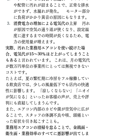
や配管に汚れが詰まることで、正常な排水
ができず、水漏れが発生。 　モーター部分
に負荷がかかり異音の原因にもなります。
消費電力の増加による電気代の上昇
 　汚れ
が原因で空気の通り道が狭くなり、設定温
度に達するまでの時間が長くなるため、電
力の使用量が増えます。
実際、汚れた業務用エアコンを使い続けた場
合、電気代が15〜30％ほど上がってしまうこと
もある
と言われています。 これは、月の電気代
が数万円単位の事業所にとっては無視できない
コストです。
たとえば、夏の繁忙期に冷房をフル稼働してい
る飲食店では、少しの風量低下でも店内の快適
性に影響します。 「涼しくならない」「ニオイ
が気になる」といったお客様の声が、売上や評
判にも直結してしまうんです。
また、エアコン内部のカビや菌が空気中に広が
ることで、スタッフの体調不良や咳、頭痛とい
った症状を引き起こすことも。
業務用エアコンの清掃を怠ることで、金銭面・
衛生面・業務効率のすべてに悪影響が出てしま