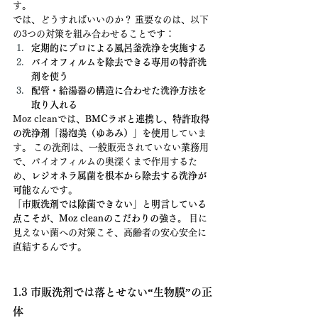
す。
では、どうすればいいのか？ 重要なのは、以下
の3つの対策を組み合わせることです：
定期的にプロによる風呂釜洗浄を実施する
バイオフィルムを除去できる専用の特許洗
剤を使う
配管・給湯器の構造に合わせた洗浄方法を
取り入れる
Moz cleanでは、
BMCラボと連携し、特許取得
の洗浄剤「湯泡美（ゆあみ）」を使用
していま
す。 この洗剤は、一般販売されていない業務用
で、バイオフィルムの奥深くまで作用するた
め、
レジオネラ属菌を根本から除去する洗浄が
可能
なんです。
「市販洗剤では除菌できない」と明言している
点こそが、Moz cleanのこだわりの強さ。
 目に
見えない菌への対策こそ、高齢者の安心安全に
直結するんです。
1.3 市販洗剤では落とせない“生物膜”の正
体