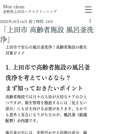
Moz clean
長野県上田市
ハウスクリーニング
2025年10月14日
読了時間: 18分
「上田市 高齢者施設 風呂釜洗
浄」
上田市で安心の風呂釜洗浄！高齢者施設の衛生
対策ガイド
1. 上田市で高齢者施設の風呂釜
洗浄を考えているなら？
まず知っておきたいポイント
高齢者施設では日々の入浴が大切なケアのひと
つですが、衛生管理を徹底するには「見えない
部分」にも目を向ける必要があります。なかで
も意外と盲点になりがちなのが、
風呂釜（給湯
配管）の内部
です。
風呂釜の中には、皮脂汚れや入浴剤の成分、細