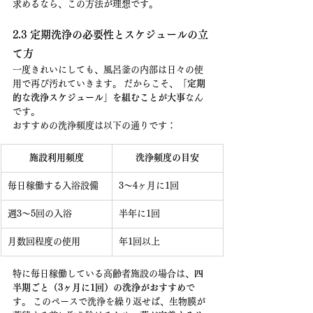
求めるなら、この方法が理想です。
2.3 定期洗浄の必要性とスケジュールの立
て方
一度きれいにしても、風呂釜の内部は日々の使
用で再び汚れていきます。 だからこそ、
「定期
的な洗浄スケジュール」を組むことが大事
なん
です。
おすすめの洗浄頻度は以下の通りです：
施設利用頻度
洗浄頻度の目安
毎日稼働する入浴設備
3〜4ヶ月に1回
週3〜5回の入浴
半年に1回
月数回程度の使用
年1回以上
特に毎日稼働している高齢者施設の場合は、
四
半期ごと（3ヶ月に1回）の洗浄がおすすめ
で
す。 このペースで洗浄を繰り返せば、生物膜が