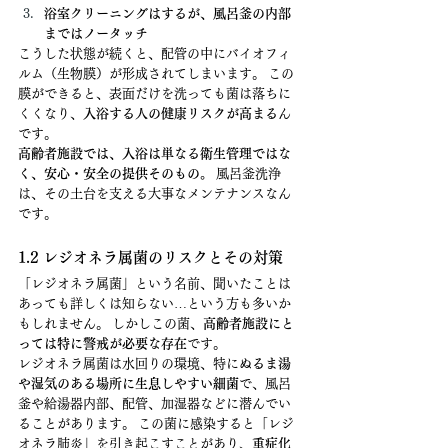
浴室クリーニングはするが、風呂釜の内部
まではノータッチ
こうした状態が続くと、配管の中にバイオフィ
ルム（生物膜）が形成されてしまいます。 この
膜ができると、表面だけを洗っても菌は落ちに
くくなり、
入浴する人の健康リスクが高まる
ん
です。
高齢者施設では、入浴は単なる衛生管理ではな
く、安心・安全の提供そのもの。
 風呂釜洗浄
は、その土台を支える大事なメンテナンスなん
です。
1.2 レジオネラ属菌のリスクとその対策
「レジオネラ属菌」という名前、聞いたことは
あっても詳しくは知らない…という方も多いか
もしれません。 しかしこの菌、
高齢者施設にと
っては特に警戒が必要な存在
です。
レジオネラ属菌は水回りの環境、特に
ぬるま湯
や湿気のある場所に生息しやすい細菌
で、風呂
釜や給湯器内部、配管、加湿器などに潜んでい
ることがあります。 この菌に感染すると「レジ
オネラ肺炎」を引き起こすことがあり、
重症化