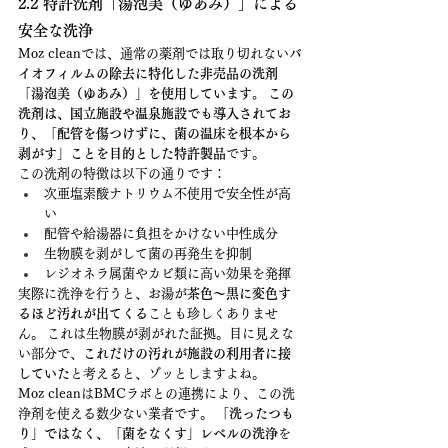
2.2 特許洗剤「湯泡美（ゆあみ）」による
安全な洗浄
Moz cleanでは、通常の薬剤では取り切れない
バ
イオフィルムの除去に特化した非売品の洗剤
「湯泡美（ゆあみ）」を使用しています。 この
洗剤は、国立施設や温泉施設でも導入されてお
り、「配管を傷つけずに、菌の温床を根本から
剥がす」ことを目的とした特許製品
です。
この洗剤の特徴は以下の通りです：
次亜塩素酸ナトリウム不使用で安全性が高
い
配管や給湯器に負担をかけない中性成分
生物膜を剥がして菌の再発生を抑制
レジオネラ属菌やカビ類に高い効果を発揮
実際に洗浄を行うと、お湯が
茶色〜黒に変色す
るほど汚れが出てくる
ことも珍しくありませ
ん。 これは生物膜が剥がれた証拠。目に見えな
い部分で、
これだけの汚れが施設の利用者に接
していた
と考えると、ゾッとしますよね。
Moz cleanはBMCラボとの連携により、この洗
浄剤を使える数少ない業者です。 
「洗ったつも
り」ではなく、「菌をなくす」レベルの洗浄
を