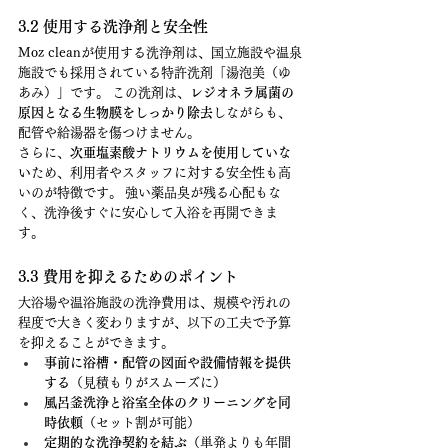
3.2 使用する洗浄剤と安全性
Moz cleanが使用する洗浄剤は、国立施設や温泉
施設でも採用されている特許洗剤「湯泡美（ゆ
あみ）」です。 この洗剤は、
レジオネラ属菌の
原因となる生物膜をしっかり除去
しながらも、
配管や給湯器を傷つけません。
さらに、
次亜塩素酸ナトリウムを使用していな
い
ため、利用者やスタッフに対する安全性も高
いのが特徴です。 強い薬品臭が残る心配もな
く、洗浄後すぐに安心して入浴を再開できま
す。
3.3 費用を抑えるためのポイント
大浴場や温浴施設の洗浄費用は、規模や汚れの
程度で大きく変わりますが、以下の工夫で予算
を抑えることができます。
事前に浴槽・配管の図面や設備情報を提供
する
（見積もりがスムーズに）
風呂釜洗浄と浴室全体のクリーニングを同
時依頼
（セット割が可能）
定期的な洗浄契約を結ぶ
（単発よりも年間