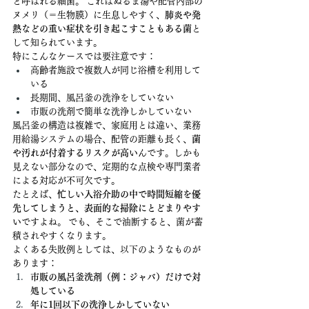
と呼ばれる細菌。 これはぬるま湯や配管内部の
ヌメリ（＝生物膜）に生息しやすく、
肺炎や発
熱などの重い症状を引き起こすこともある菌
と
して知られています。
特にこんなケースでは要注意です：
高齢者施設で複数人が同じ浴槽を利用して
いる
長期間、風呂釜の洗浄をしていない
市販の洗剤で簡単な洗浄しかしていない
風呂釜の構造は複雑で、家庭用とは違い、業務
用給湯システムの場合、配管の距離も長く、
菌
や汚れが付着するリスクが高い
んです。しかも
見えない部分なので、定期的な点検や専門業者
による対応が不可欠です。
たとえば、
忙しい入浴介助の中で時間短縮を優
先してしまうと、表面的な掃除にとどまりやす
い
ですよね。 でも、そこで油断すると、菌が蓄
積されやすくなります。
よくある失敗例としては、以下のようなものが
あります：
市販の風呂釜洗剤（例：ジャバ）だけで対
処している
年に1回以下の洗浄しかしていない