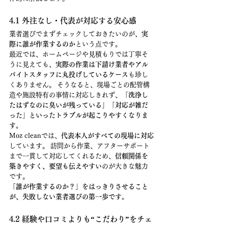
4.1 外注なし・代表が対応する安心感
業者選びでまずチェックしておきたいのが、
実
際に誰が作業するのか
という点です。
最近では、ホームページや見積もりでは丁寧そ
うに見えても、
実際の作業は下請け業者やアル
バイトスタッフに丸投げしているケース
も珍し
くありません。 そうなると、現場ごとの配管構
造や施設特有の事情に対応しきれず、
「洗浄し
たはずなのに臭いが残っている」「対応が雑だ
った」といったトラブルが起こりやすくなりま
す。
Moz cleanでは、
代表本人がすべての現場に対応
しています。 訪問から作業、アフターサポート
まで一貫して対応してくれるため、
信頼関係を
築きやすく、要望も伝えやすい
のが大きな魅力
です。
「誰が作業するのか？」をはっきりさせること
が、失敗しない業者選びの第一歩です。
4.2 経験や口コミよりも“こだわり”をチェ