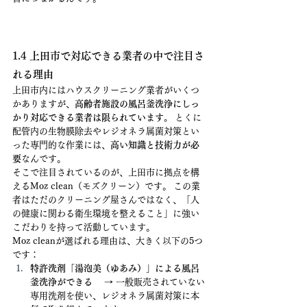
1.4 上田市で対応できる業者の中で注目さ
れる理由
上田市内にはハウスクリーニング業者がいくつ
かありますが、
高齢者施設の風呂釜洗浄にしっ
かり対応できる業者は限られています。
 とくに
配管内の生物膜除去やレジオネラ属菌対策とい
った専門的な作業には、
高い知識と技術力が必
要
なんです。
そこで注目されているのが、上田市に拠点を構
えるMoz clean（モズクリーン）です。 この業
者はただのクリーニング屋さんではなく、「人
の健康に関わる衛生環境を整えること」に強い
こだわりを持って活動しています。
Moz cleanが選ばれる理由は、大きく以下の5つ
です：
特許洗剤「湯泡美（ゆあみ）」による風呂
釜洗浄ができる
 　→ 一般販売されていない
専用洗剤を使い、レジオネラ属菌対策に本