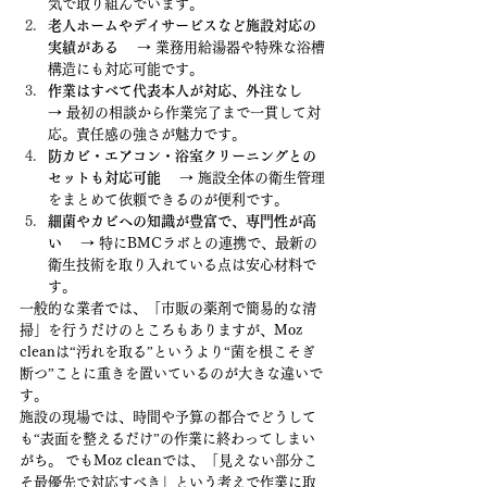
気で取り組んでいます。
老人ホームやデイサービスなど施設対応の
実績がある
 　→ 業務用給湯器や特殊な浴槽
構造にも対応可能です。
作業はすべて代表本人が対応、外注なし
→ 最初の相談から作業完了まで一貫して対
応。責任感の強さが魅力です。
防カビ・エアコン・浴室クリーニングとの
セットも対応可能
 　→ 施設全体の衛生管理
をまとめて依頼できるのが便利です。
細菌やカビへの知識が豊富で、専門性が高
い
 　→ 特にBMCラボとの連携で、最新の
衛生技術を取り入れている点は安心材料で
す。
一般的な業者では、「市販の薬剤で簡易的な清
掃」を行うだけのところもありますが、Moz 
cleanは“汚れを取る”というより“菌を根こそぎ
断つ”ことに重きを置いているのが大きな違いで
す。
施設の現場では、時間や予算の都合でどうして
も“表面を整えるだけ”の作業に終わってしまい
がち。 でもMoz cleanでは、「見えない部分こ
そ最優先で対応すべき」という考えで作業に取