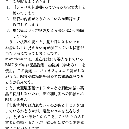
こんな失敗もよくあります：
「ジャバを月1回使っているから大丈夫」と
思ってしまう
配管の内部がどうなっているか確認せず、
放置してしまう
風呂釜よりも浴室の見える部分ばかり掃除
している
こうした状況が続くと、見た目はきれいでも、
お湯には目に見えない菌が混ざっている
状態が
当たり前になってしまうんです。
Moz cleanでは、
国立施設にも導入されている
BMCラボの非売品洗剤「湯泡美（ゆあみ）」を
使用
。 この洗剤は、バイオフィルムを剥がしな
がらも、
配管や給湯器を傷めずに徹底洗浄でき
る点が強みです。
また、
次亜塩素酸ナトリウムなど刺激の強い薬
品を使用しない
ため、施設利用者への影響も心
配ありません。
「市販洗剤では取れないものがある」ことを知
っているかどうかが、衛生レベルを左右しま
す。
 見えない部分だからこそ、こだわりのある
業者に依頼することが、結果的に安全な施設運
営につながるんです。