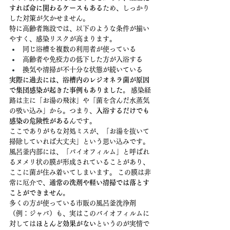
すれば命に関わるケースもある
ため、しっかり
した対策が欠かせません。
特に高齢者施設では、以下のような条件が揃い
やすく、感染リスクが高まります。
同じ浴槽を複数の利用者が使っている
高齢者や免疫力の低下した方が入浴する
換気や清掃が不十分な状態が続いている
実際に過去には、浴槽内のレジオネラ菌が原因
で集団感染が起きた事例もありました。
 感染経
路は主に「お湯の飛沫」や「菌を含んだ水蒸気
の吸い込み」から。つまり、
入浴するだけでも
感染の危険性がある
んです。
ここでありがちな対処ミスが、「お湯を抜いて
掃除していれば大丈夫」という思い込みです。
風呂釜内部には、「バイオフィルム」と呼ばれ
るヌメリ状の膜が形成されていることがあり、
ここに菌が住み着いてしまいます。 この膜は非
常に厄介で、
通常の洗剤や軽い清掃では落とす
ことができません。
多くの方が使っている市販の風呂釜洗浄剤
（例：ジャバ）も、実はこのバイオフィルムに
対しては
ほとんど効果がない
というのが実情で