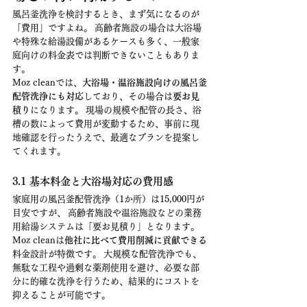
風呂釜洗浄を検討するとき、まず気になるのが
「費用」ですよね。 高齢者施設の場合は大浴場
や特殊な給湯設備があるケースも多く、一般家
庭向けの料金表では判断できないこともありま
す。
Moz cleanでは、
大浴場・温浴施設向けの風呂釜
配管洗浄にも対応
しており、その場合は
要お見
積り
になります。 現場の規模や配管の長さ、浴
槽の数によって費用が変動するため、事前に現
地確認を行ったうえで、最適なプランを提案し
てくれます。
3.1 基本料金と大浴場対応の費用感
家庭用の風呂釜配管洗浄（1か所）は15,000円が
目安ですが、 高齢者施設や温浴施設などの業務
用給湯システムは「要お見積り」となります。
Moz cleanは
他社に比べて費用削減に貢献できる
料金設計が特徴です。 大規模な配管洗浄でも、
無駄な工程や過剰な薬剤使用を避け、必要な部
分に的確な洗浄を行うため、結果的にコストを
抑えることが可能です。