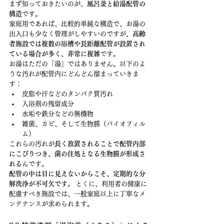
まず知っておきたいのが、
風呂釜と給湯配管の
構造
です。
家庭用であれば、比較的単純な構造で、お湯の
出入口も少なく管理がしやすいのですが、
高齢
者施設では複数の浴槽や長距離配管が設置され
ている場合が多く、非常に複雑
です。
お湯はただの「湯」ではありません。以下のよ
うな汚れが配管内にどんどん溜まっていきま
す：
皮脂や汗などのタンパク質汚れ
入浴剤の残留成分
水垢や鉄分などの無機物
雑菌、カビ、そして生物膜（バイオフィル
ム）
これらの汚れが
長く放置されることで配管内部
にこびりつき、菌の住処となる生物膜が形成さ
れる
んです。
配管の中は目に見えないからこそ、定期的な分
解洗浄が不可欠です。
 とくに、利用者の健康に
配慮すべき施設では、一般家庭以上に丁寧なメ
ンテナンスが求められます。