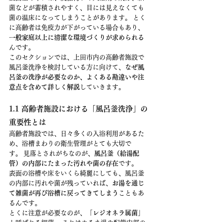
菌などが蓄積されやすく、目には見えなくても
菌の温床になってしまうことがあります。 とく
に高齢者は免疫力が下がっている場合もあり、
一般家庭以上に清潔な環境づくりが求められる
んです。
このセクションでは、上田市内の高齢者施設で
風呂釜洗浄を検討している方に向けて、
なぜ風
呂釜の洗浄が必要なのか、よくある勘違いや注
意点を含めて詳しく解説
していきます。
1.1 高齢者施設における「風呂釜洗浄」の
重要性とは
高齢者施設では、日々多くの入浴利用があるた
め、浴槽まわりの衛生管理がとても大切で
す。 見落とされがちなのが、
風呂釜（給湯配
管）の内部にたまった汚れや菌の存在
です。
表面の浴槽や床をいくら綺麗にしても、風呂釜
の内部に汚れや菌が残っていれば、
お湯を通じ
て雑菌が再び浴槽に戻ってきてしまう
こともあ
るんです。
とくに注意が必要なのが、「
レジオネラ属菌
」