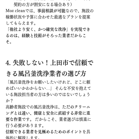
契約の方が割安になる場合あり）
Moz cleanでは、
事前相談が可能
なので、施設の
稼働状況や予算に合わせた最適なプランを提案
してもらえます。
「他社より安く、かつ確実な洗浄」を実現でき
るのは、経験と技術がそろった業者だからこ
そ。
4. 失敗しない！上田市で信頼で
きる風呂釜洗浄業者の選び方
「風呂釜洗浄をお願いしたいけれど、どこに頼
めばいいかわからない…」 そんな不安を抱えて
いる施設担当者の方は多いのではないでしょう
か？
高齢者施設での風呂釜洗浄は、
ただのクリーニ
ングとは違い、健康と安全に直結する非常に重
要な作業
です。 だからこそ、業者選びは慎重に
行う必要があります。
信頼できる業者を見極めるためのポイント
を具
体的に解説します。