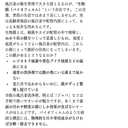
風呂釜の衛生管理で大きな壁となるのが、“
生物
膜（バイオフィルム）
”という存在です。 この言
葉、普段の生活ではあまり耳にしませんが、実
は高齢者施設の風呂釜や配管内部にとって、
も
っとも厄介な汚れ
なんです。
生物膜とは、細菌やカビが配管の中で増殖し、
ぬめり状の膜をつくって定着したもの
。 湿度と
温度がちょうどよい風呂釜の配管内は、これら
の菌にとって絶好の住処になってしまいます。
この膜があるとどうなるのか？
レジオネラ属菌や黄色ブドウ球菌などの温
床になる
通常の洗浄剤では膜の奥にいる菌まで届か
ない
見た目ではわからないのに、菌がずっと繁
殖し続けている
市販の風呂釜洗浄剤、例えば「ジャバ」などは
手軽で使いやすいのが魅力ですが、あくまで
表
面の汚れや軽度の菌にしか効果が及ばない
ケー
スがほとんどです。 バイオフィルムのような頑
固な構造には、
物理的な圧や専用成分がなけれ
ば分解・除去できません。