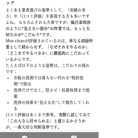
ック
よくある業者選びの基準として、「実績の多
さ」や「口コミ評価」を重視する方も多いです
よね。 もちろんそれも大事ですが、
風呂釜洗浄
のように“見えない部分”の作業では、もっと大
切なのが“こだわり”です。
Moz cleanが評価されているのは、
単なる清掃作
業として終わらせず、「なぜそれをやるのか」
「どこまでやるべきか」に徹底的にこだわって
いる
からです。
たとえば以下のような姿勢は、こだわりの現れ
です：
市販の洗剤では落ちない汚れを“特許洗
剤”で除去
洗浄だけでなく、防カビ・抗菌処理まで提
案
洗浄の効果を“見える化”して報告してくれ
る
口コミ評価はあくまで参考。 
実際に話してみて
「この人なら任せられる」と感じるかどうか
が、一番大切な判断基準です。