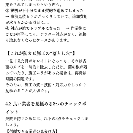
業
をされてしまったという声も。
③ 
説明が不十分なまま契約を進めてしまった
→ 事前見積もりがざっくりしていて、
追加費用
が次々とかかる
羽目に…。
④ 
対応が雑でトラブルになった
 　→ 作業後に
カビが再発しても、アフター対応がなく、
連絡
も取れなくなったケース
があります。
【これが防カビ施工の“落とし穴”】
一見「見た目がキレイ」になっても、それは表
面のカビを一時的に除去しただけ。 
菌の根が残
っていたり、施工ムラがあった場合は、再発は
時間の問題です。
そのため、施工の質・技術・対応力をしっかり
見極めることが大切です。
4.2 良い業者を見極める3つのチェックポ
イント
失敗を防ぐためには、以下の3点をチェックしま
しょう。
【信頼できる業者の見分け方】