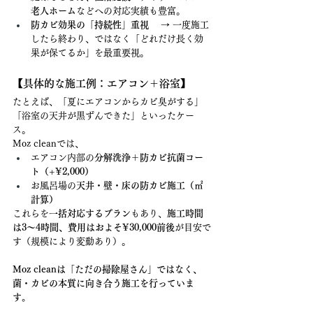
老人ホーム
などへの対応実績も豊富。
防カビ効果の「持続性」重視
 　→ 一度施工
したら終わり、ではなく「どれだけ長く効
果が保てるか」を最重要視。
【具体的な施工例：エアコン＋浴室】
たとえば、「夏にエアコンからカビ臭がする」
「浴室の天井が黒ずんできた」といったケー
ス。
Moz cleanでは、
エアコン内部の
分解洗浄＋防カビ抗菌コー
ト（+¥2,000）
お風呂場の
天井・壁・床の防カビ施工（㎡
計算）
これらを
一括対応するプラン
もあり、
施工時間
は3〜4時間、費用はおよそ¥30,000前後
が目安で
す（規模により変動あり）。
Moz cleanは「ただの掃除屋さん」ではなく、
菌・カビの本質に向き合う施工を行っていま
す。