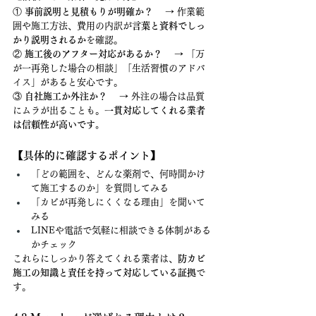
① 
事前説明と見積もりが明確か？
 　→ 作業範
囲や施工方法、費用の内訳が
言葉と資料でしっ
かり説明されるか
を確認。
② 
施工後のアフター対応があるか？
 　→ 「万
が一再発した場合の相談」「生活習慣のアドバ
イス」があると安心です。
③ 
自社施工か外注か？
 　→ 外注の場合は品質
にムラが出ることも。
一貫対応してくれる業者
は信頼性が高いです。
【具体的に確認するポイント】
「どの範囲を、どんな薬剤で、何時間かけ
て施工するのか」を質問してみる
「カビが再発しにくくなる理由」を聞いて
みる
LINEや電話で気軽に相談できる体制がある
かチェック
これらにしっかり答えてくれる業者は、
防カビ
施工の知識と責任を持って対応している証拠
で
す。