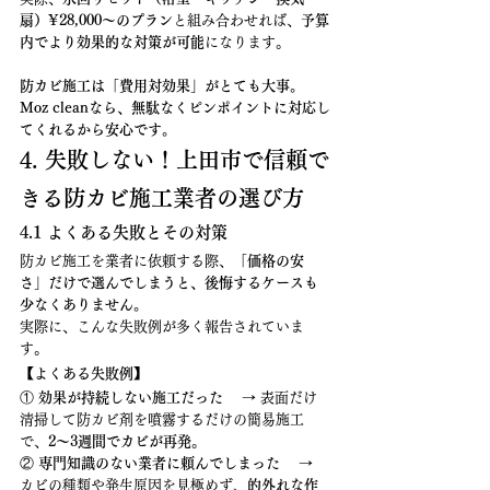
扇）¥28,000〜のプラン
と組み合わせれば、
予算
内でより効果的な対策が可能
になります。
防カビ施工は「費用対効果」がとても大事。
Moz cleanなら、無駄なくピンポイントに対応し
てくれるから安心です。
4. 失敗しない！上田市で信頼で
きる防カビ施工業者の選び方
4.1 よくある失敗とその対策
防カビ施工を業者に依頼する際、
「価格の安
さ」だけで選んでしまうと、後悔するケースも
少なくありません。
実際に、こんな失敗例が多く報告されていま
す。
【よくある失敗例】
① 
効果が持続しない施工だった
 　→ 表面だけ
清掃して防カビ剤を噴霧するだけの簡易施工
で、
2〜3週間でカビが再発
。
② 
専門知識のない業者に頼んでしまった
 　→ 
カビの種類や発生原因を見極めず、
的外れな作