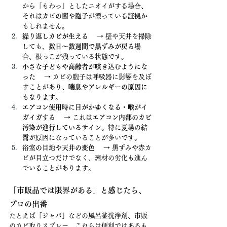
から「もわっ」としたニオイがする場合、
それは
カビの菌や胞子
が漂っている証拠か
もしれません。
繰り返しカビが生える
 　→ 壁や天井を掃除
しても、
数日〜数週間で黒ずみが戻る
場
合、根っこが残っている状態です。
小さな子どもや高齢者が咳き込むようにな
った
 　→ カビの胞子は呼吸器に影響を及ぼ
すことがあり、
喘息やアレルギーの原因に
もなります
。
エアコン使用時に目がかゆくなる・喉がイ
ガイガする
 　→ これは
エアコン内部のカビ
汚染が進行しているサイン
。特に夏場の結
露が原因になっていることが多いです。
浴室の目地や天井の変色
 　→ 黒ずみや赤カ
ビが目立つだけでなく、素材の劣化も進ん
でいることがあります。
「市販品では限界がある」と感じたら、
プロの出番
たとえば「ジャバ」などの風呂釜洗浄剤、市販
のカビ取りスプレー。これらは便利ではあるも