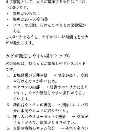
まず前提として、カビが繁殖する条件は主に以
下の3つです。
湿度が70％以上
温度が20〜30度前後
ホコリや皮脂、石けんカスなどの栄養源が
ある
この3つがそろうと、わずか
24〜48時間ほどでカ
ビが発生
します。
カビが発生しやすい場所トップ5
次の場所は、特にカビが繁殖しやすいスポット
です。
お風呂場の天井や壁
 　→ 湿度が高く、皮脂
や石けんカスが多いため。
エアコンの内部
 　→ 結露やホコリがたまり
やすく、カビが繁殖しやすい条件がそろっ
ています。
洗面台やトイレの裏側
 　→ 掃除しにくい部
分に水滴やホコリが残りやすい。
押し入れやクローゼットの壁面
 　→ 空気が
こもりがちで、湿気がたまりやすい。
玄関や窓際のサッシ部分
 　→ 外気と室内の