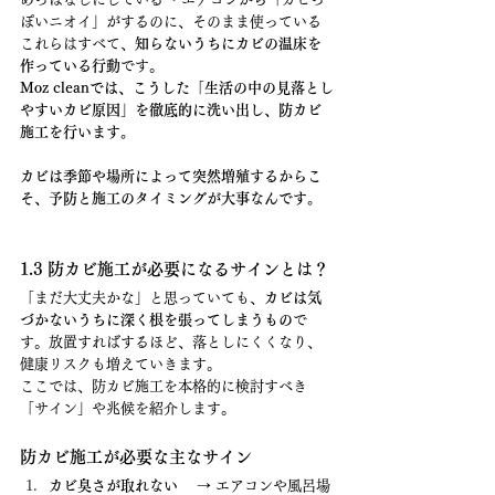
ぽいニオイ」がするのに、そのまま使っている
これらはすべて、
知らないうちにカビの温床を
作っている行動
です。
Moz cleanでは、こうした「生活の中の見落とし
やすいカビ原因」を徹底的に洗い出し、防カビ
施工を行います。
カビは季節や場所によって突然増殖するからこ
そ、予防と施工のタイミングが大事なんです。
1.3 防カビ施工が必要になるサインとは？
「まだ大丈夫かな」と思っていても、
カビは気
づかないうちに深く根を張ってしまうもの
で
す。放置すればするほど、落としにくくなり、
健康リスクも増えていきます。
ここでは、防カビ施工を本格的に検討すべき
「サイン」や兆候を紹介します。
防カビ施工が必要な主なサイン
カビ臭さが取れない
 　→ エアコンや風呂場