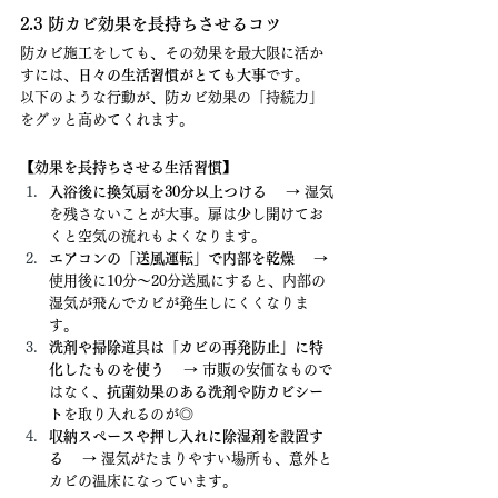
2.3 防カビ効果を長持ちさせるコツ
防カビ施工をしても、その効果を最大限に活か
すには、
日々の生活習慣がとても大事
です。
以下のような行動が、防カビ効果の「持続力」
をグッと高めてくれます。
【効果を長持ちさせる生活習慣】
入浴後に換気扇を30分以上つける
 　→ 湿気
を残さないことが大事。扉は少し開けてお
くと空気の流れもよくなります。
エアコンの「送風運転」で内部を乾燥
 　→ 
使用後に10分〜20分送風にすると、内部の
湿気が飛んでカビが発生しにくくなりま
す。
洗剤や掃除道具は「カビの再発防止」に特
化したものを使う
 　→ 市販の安価なもので
はなく、
抗菌効果のある洗剤
や
防カビシー
ト
を取り入れるのが◎
収納スペースや押し入れに除湿剤を設置す
る
 　→ 湿気がたまりやすい場所も、意外と
カビの温床になっています。