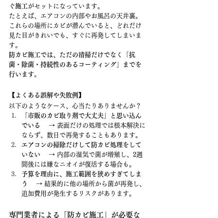
ぐ施工
がセットになっています。
たとえば、エアコンの内部やお風呂の天井裏。
これらの場所にカビが潜んでいると、どれだけ
見た目がきれいでも、すぐに再発してしまいま
す。
防カビ施工では、ただの清掃だけでなく「抗
菌・除菌・持続性のあるコーティング」までを
行います。
【よくある誤解や失敗例】
以下のようなケース、心当たりありませんか？
「市販のカビ取り剤で大丈夫」と思い込ん
でいる
 　→ 表面だけの処理では根本解決に
ならず、数日で再発することもあります。
エアコンの掃除だけして防カビ処理をして
いない
 　→ 内部の湿気で菌が増殖し、2週
間後には嫌なニオイが復活する場合も。
予算を理由に、施工範囲を狭めすぎてしま
う
 　→ 結果的に他の場所から菌が再発し、
追加費用が発生するリスクがあります。
専門業者による「防カビ施工」が必要な