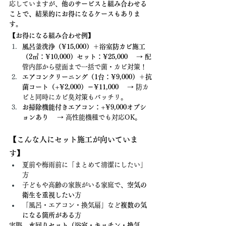
応していますが、
他のサービスと組み合わせる
ことで、結果的にお得になるケースもありま
す。
【お得になる組み合わせ例】
風呂釜洗浄（¥15,000）＋浴室防カビ施工
（2㎡：¥10,000）セット：¥25,000
 　→ 配
管内部から壁面まで一括で菌・カビ対策！
エアコンクリーニング（1台：¥9,000）＋抗
菌コート（+¥2,000）＝¥11,000
 　→ 防カ
ビと同時にカビ臭対策もバッチリ。
お掃除機能付きエアコン：+¥9,000オプシ
ョンあり
 　→ 高性能機種でも対応OK。
【こんな人にセット施工が向いていま
す】
夏前や梅雨前に「まとめて清潔にしたい」
方
子どもや高齢の家族がいる家庭で、
空気の
衛生を重視したい
方
「風呂・エアコン・換気扇」など
複数の気
になる箇所がある
方
実際、
水回りセット（浴室・キッチン・換気