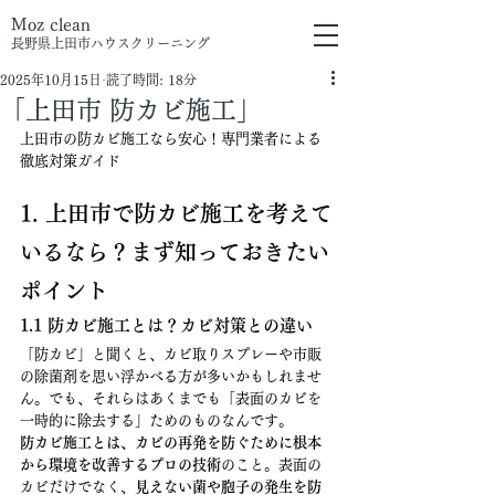
Moz clean
長野県上田市
ハウスクリーニング
2025年10月15日
読了時間: 18分
「上田市 防カビ施工」
上田市の防カビ施工なら安心！専門業者による
徹底対策ガイド
1. 上田市で防カビ施工を考えて
いるなら？まず知っておきたい
ポイント
1.1 防カビ施工とは？カビ対策との違い
「防カビ」と聞くと、カビ取りスプレーや市販
の除菌剤を思い浮かべる方が多いかもしれませ
ん。でも、それらはあくまでも「表面のカビを
一時的に除去する」ためのものなんです。
防カビ施工とは、カビの再発を防ぐために根本
から環境を改善するプロの技術
のこと。表面の
カビだけでなく、
見えない菌や胞子の発生を防