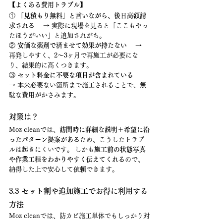
【よくある費用トラブル】
① 
「見積もり無料」と言いながら、後日高額請
求される
 　→ 実際に現場を見ると「ここもやっ
たほうがいい」と追加されがち。
② 
安価な薬剤で済ませて効果が持たない
 　→ 
再発しやすく、2〜3ヶ月で再施工が必要にな
り、結果的に高くつきます。
③ 
セット料金に不要な項目が含まれている
→ 本来必要ない箇所まで施工されることで、無
駄な費用がかさみます。
対策は？
Moz cleanでは、
訪問時に詳細な説明＋希望に沿
ったパターン提案がある
ため、こうしたトラブ
ルは起きにくいです。 しかも
施工前の状態写真
や作業工程をわかりやすく伝えてくれる
ので、
納得した上で安心して依頼できます。
3.3 セット割や追加施工でお得に利用する
方法
Moz cleanでは、防カビ施工単体でもしっかり対