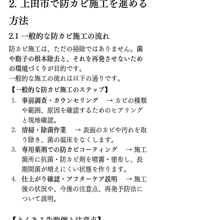
2. 上田市で防カビ施工を進める
方法
2.1 一般的な防カビ施工の流れ
防カビ施工は、ただの掃除ではありません。
菌
や胞子の根本除去と、それを再発させないため
の環境づくり
が目的です。
一般的な施工の流れは以下の通りです。
【一般的な防カビ施工のステップ】
事前調査・カウンセリング
 　→ カビの種類
や範囲、原因を確認するためのヒアリング
と現地確認。
清掃・除菌作業
 　→ 表面のカビや汚れを取
り除き、菌の温床をなくします。
専用薬剤での防カビコーティング
 　→ 施工
箇所に抗菌・防カビ剤を噴霧・塗布し、長
期間菌が増えにくい状態を作ります。
仕上がり確認・アフターケア説明
 　→ 施工
後の状況や、今後の注意点、再発予防法に
ついて説明。