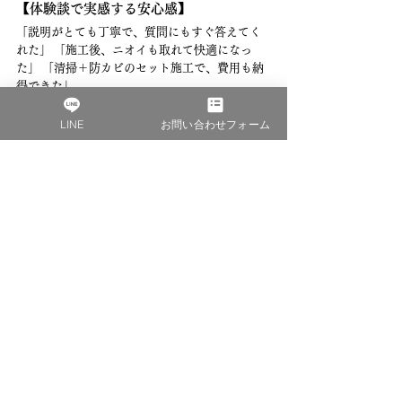
【体験談で実感する安心感】
「説明がとても丁寧で、質問にもすぐ答えてく
れた」 「施工後、ニオイも取れて快適になっ
た」 「清掃＋防カビのセット施工で、費用も納
得できた」
こうしたリアルな評価が、Moz cleanの施工品質
を裏付けています。
LINE
お問い合わせフォーム
信頼できる防カビ業者を選ぶことで、カビに悩
まされない快適な暮らしが長く続きます。Moz 
cleanなら、その第一歩を安心して任せられま
す。
5. 上田市で防カビ施工をスムー
ズに進めるための流れと注意点
5.1 施工前にやっておくべき準備
防カビ施工をスムーズに進めるためには、
事前
の準備がとても重要
です。これを怠ると、当日
トラブルになったり、施工の質にも影響が出て
しまうことがあります。