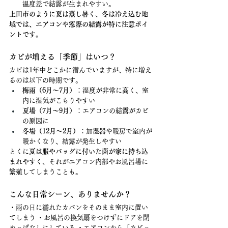
温度差で結露が生まれやすい。
上田市のように夏は蒸し暑く、冬は冷え込む地
域では、エアコンや窓際の結露が特に注意ポイ
ントです。
カビが増える「季節」はいつ？
カビは1年中どこかに潜んでいますが、特に増え
るのは以下の時期です。
梅雨（6月〜7月）
：湿度が非常に高く、室
内に湿気がこもりやすい
夏場（7月〜9月）
：エアコンの結露がカビ
の原因に
冬場（12月〜2月）
：加湿器や暖房で室内が
暖かくなり、結露が発生しやすい
とくに
夏は服やバッグに付いた菌が家に持ち込
まれやすく
、それがエアコン内部やお風呂場に
繁殖してしまうことも。
こんな日常シーン、ありませんか？
・雨の日に濡れたカバンをそのまま室内に置い
てしまう ・お風呂の換気扇をつけずにドアを閉
めっぱなしにしている ・エアコンから「カビっ