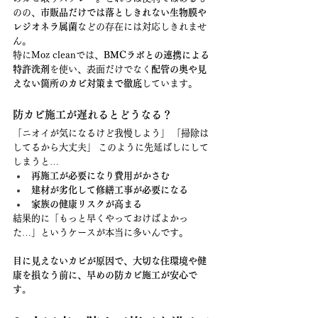
のの、
市販品だけでは落としきれない生物膜や
レジオネラ属菌
などの存在には対応しきれませ
ん。
特にMoz cleanでは、
BMCラボとの連携による
特許洗剤
を使い、表面だけでなく
配管の奥や見
えない箇所のカビ対策まで徹底
しています。
防カビ施工が遅れるとどうなる？
「ニオイが気になるけど我慢しよう」 「掃除は
してるから大丈夫」 このように先延ばしにして
しまうと…
再施工が必要になり費用がかさむ
建材が劣化して修繕工事が必要になる
家族の健康リスクが高まる
結果的に「もっと早くやっておけばよかっ
た…」というケースが本当に多いんです。
目に見えないカビが原因で、大切な住環境や健
康を損なう前に、早めの防カビ施工が安心で
す。