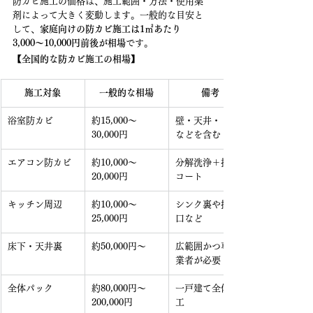
防カビ施工の価格は、施工範囲・方法・使用薬
剤によって大きく変動します。一般的な目安と
して、
家庭向けの防カビ施工は1㎡あたり
3,000〜10,000円前後が相場
です。
【全国的な防カビ施工の相場】
施工対象
一般的な相場
備考
浴室防カビ
約15,000〜
壁・天井・ドア
30,000円
などを含む
エアコン防カビ
約10,000〜
分解洗浄＋抗菌
20,000円
コート
キッチン周辺
約10,000〜
シンク裏や排水
25,000円
口など
床下・天井裏
約50,000円〜
広範囲かつ専門
業者が必要
全体パック
約80,000円〜
一戸建て全体施
200,000円
工