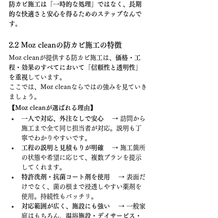
防カビ施工は「一時的な処理」ではなく、長期
的な快適さと安心を得るためのステップなんで
す。
2.2 Moz cleanの防カビ施工の特徴
Moz cleanが提供する防カビ施工は、
価格・工
程・効果のすべてにおいて「信頼性と透明性」
を重視
しています。
ここでは、Moz cleanならではの強みを見ていき
ましょう。
【Moz cleanが選ばれる理由】
一人で対応、外注なしで安心
 　→ 訪問から
施工まで全て同じ担当者が対応。説明も丁
寧でわかりやすいです。
工程の説明と見積もりが明確
 　→ 施工箇所
の状態や希望に応じて、複数プランを提示
してくれます。
特許洗剤・抗菌コート剤を使用
 　→ 表面だ
けでなく、菌の根まで浸透しやすい薬剤を
使用。持続性もバッチリ。
対応範囲が広く、施設にも強い
 　→ 一般家
庭はもちろん、
温浴施設・デイサービス・