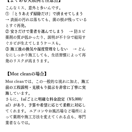
【よくある失敗例と注意点】
こんなミス、意外と多いんです。
① 
「とりあえず掃除だけ」で済ませてしまう
→ 表面の汚れは落ちても、菌の根が残っている
とすぐ再発。
② 
安さだけで業者を選んでしまう
 　→ 防カビ
薬剤の質が低かったり、説明が不十分で結局す
ぐカビが生えてしまうケースも。
③ 
施工後の換気や湿度管理をしない
 　→ どん
なにしっかり施工しても、生活習慣によって再
発のリスクが高まります。
【Moz cleanの場合】
Moz cleanでは、この一般的な流れに加え、
施工
前の工程説明・見積もり提示を非常に丁寧に実
施
しています。
さらに、
1㎡ごとに明確な料金設定（¥5,000/
㎡）があり、予算や希望に応じて柔軟に対応
し
てくれます。 エアコンやお風呂場など場所によ
って薬剤や施工方法を変えてくれる点も、専門
業者ならでは。