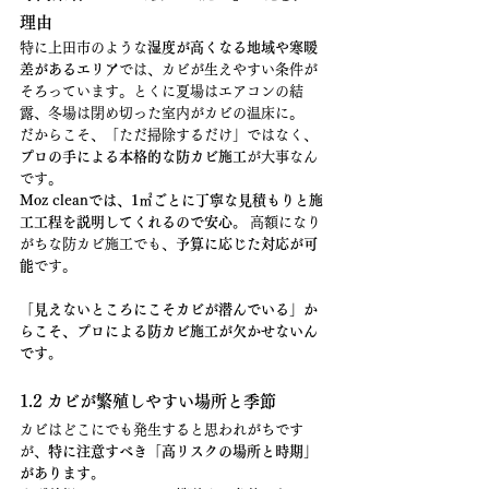
理由
特に上田市のような
湿度が高くなる地域や寒暖
差があるエリア
では、カビが生えやすい条件が
そろっています。とくに夏場はエアコンの結
露、冬場は閉め切った室内がカビの温床に。
だからこそ、「ただ掃除するだけ」ではなく、
プロの手による本格的な防カビ施工
が大事なん
です。
Moz cleanでは、1㎡ごとに丁寧な見積もりと施
工工程を説明してくれるので安心。
 高額になり
がちな防カビ施工でも、
予算に応じた対応が可
能
です。
「見えないところにこそカビが潜んでいる」か
らこそ、プロによる防カビ施工が欠かせないん
です。
1.2 カビが繁殖しやすい場所と季節
カビはどこにでも発生すると思われがちです
が、
特に注意すべき「高リスクの場所と時期」
があります。