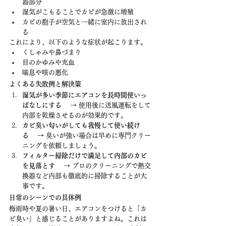
器部分
湿気がこもることでカビが急激に増殖
カビの胞子が空気と一緒に室内に放出され
る
これにより、以下のような症状が起こります。
くしゃみや鼻づまり
目のかゆみや充血
喘息や咳の悪化
よくある失敗例と解決策
湿気が多い季節にエアコンを長時間使いっ
ぱなしにする
 　→ 使用後に送風運転をして
内部を乾燥させるのが効果的です。
カビ臭い匂いがしても我慢して使い続け
る
 　→ 臭いが強い場合は早めに専門クリー
ニングを依頼しましょう。
フィルター掃除だけで満足して内部のカビ
を見落とす
 　→ プロのクリーニングで熱交
換器など内部も徹底的に掃除することが大
事です。
日常のシーンでの具体例
梅雨時や夏の暑い日、エアコンをつけると「カ
ビ臭い」と感じることがありますよね。これは