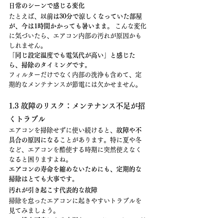
日常のシーンで感じる変化
たとえば、
以前は30分で涼しくなっていた部屋
が、今は1時間かかっても暑いまま
。 こんな変化
に気づいたら、エアコン内部の汚れが原因かも
しれません。
「同じ設定温度でも電気代が高い」と感じた
ら、掃除のタイミングです。
フィルターだけでなく内部の洗浄も含めて、定
期的なメンテナンスが節電には欠かせません。
1.3 故障のリスク：メンテナンス不足が招
くトラブル
エアコンを掃除せずに使い続けると、
故障や不
具合の原因になる
ことがあります。特に夏や冬
など、エアコンを酷使する時期に突然使えなく
なると困りますよね。
エアコンの寿命を縮めないためにも、定期的な
掃除はとても大事です。
汚れが引き起こす代表的な故障
掃除を怠ったエアコンに起きやすいトラブルを
見てみましょう。