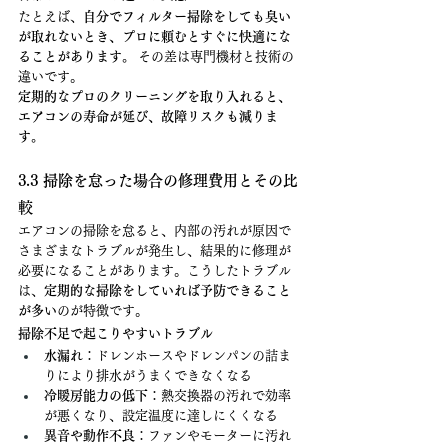
たとえば、
自分でフィルター掃除をしても臭い
が取れないとき、プロに頼むとすぐに快適にな
ることがあります。
 その差は専門機材と技術の
違いです。
定期的なプロのクリーニングを取り入れると、
エアコンの寿命が延び、故障リスクも減りま
す。
3.3 掃除を怠った場合の修理費用とその比
較
エアコンの掃除を怠ると、内部の汚れが原因で
さまざまなトラブルが発生し、結果的に修理が
必要になることがあります。こうしたトラブル
は、
定期的な掃除をしていれば予防できること
が多い
のが特徴です。
掃除不足で起こりやすいトラブル
水漏れ
：ドレンホースやドレンパンの詰ま
りにより排水がうまくできなくなる
冷暖房能力の低下
：熱交換器の汚れで効率
が悪くなり、設定温度に達しにくくなる
異音や動作不良
：ファンやモーターに汚れ