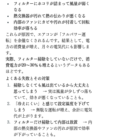
フィルターにホコリが詰まって風量が弱く
なる
熱交換器が汚れて熱の伝わりが悪くなる
内部のファンにカビや汚れが付着して回転
効率が落ちる
これらが原因で、エアコンが「フルパワー運
転」を余儀なくされるんです。結果として、電
力の消費量が増え、月々の電気代にも影響しま
す。
実際、フィルター掃除をしていないだけで、消
費電力が20〜30％も増える
というデータもある
ほどです。
よくある失敗とその対策
掃除しなくても風は出ているから大丈夫と
思ってしまう
 　→ 実は風量が少しずつ落ち
ていて、効きが悪くなっていることも。
「冷えにくい」と感じて設定温度を下げて
しまう
 　→ 無駄な運転が増え、余計に電気
代が上がります。
フィルターだけ掃除して内部は放置
 　→ 内
部の熱交換器やファンの汚れが原因で効率
が下がっていることも。