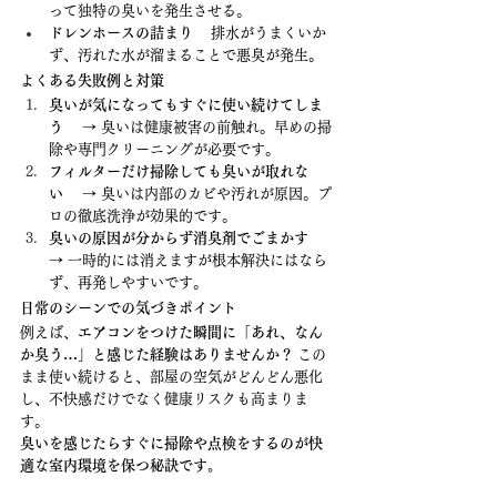
って独特の臭いを発生させる。
ドレンホースの詰まり
 　排水がうまくいか
ず、汚れた水が溜まることで悪臭が発生。
よくある失敗例と対策
臭いが気になってもすぐに使い続けてしま
う
 　→ 臭いは健康被害の前触れ。早めの掃
除や専門クリーニングが必要です。
フィルターだけ掃除しても臭いが取れな
い
 　→ 臭いは内部のカビや汚れが原因。プ
ロの徹底洗浄が効果的です。
臭いの原因が分からず消臭剤でごまかす
→ 一時的には消えますが根本解決にはなら
ず、再発しやすいです。
日常のシーンでの気づきポイント
例えば、
エアコンをつけた瞬間に「あれ、なん
か臭う…」と感じた経験はありませんか？
 この
まま使い続けると、部屋の空気がどんどん悪化
し、不快感だけでなく健康リスクも高まりま
す。
臭いを感じたらすぐに掃除や点検をするのが快
適な室内環境を保つ秘訣です。