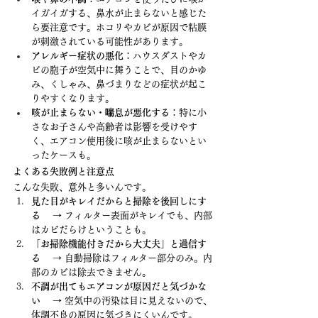
イガイガする、鼻水が止まらないと感じた
ら要注意です。ホコリやカビが原因で粘膜
が刺激されている可能性があります。
アレルギー症状の悪化
：ハウスダストやカ
ビの胞子が空気中に舞うことで、目のかゆ
み、くしゃみ、鼻づまりなどの症状が起こ
りやすくなります。
咳が止まらない・喘息が悪化する
：特に小
さなお子さんや高齢者は影響を受けやす
く、エアコン使用後に咳が止まらないとい
ったケースも。
よくある失敗例と注意点
こんな失敗、意外と多いんです。
見た目がキレイだからと掃除を後回しにす
る
 　→ フィルター表面がキレイでも、内部
はカビだらけということも。
「お掃除機能付きだから大丈夫」と過信す
る
 　→ 自動掃除はフィルター部分のみ。内
部のカビは除去できません。
不調が出てもエアコンが原因だと気づかな
い
 　→ 空気中の汚染は目に見えないので、
体調不良の原因に気づきにくいんです。