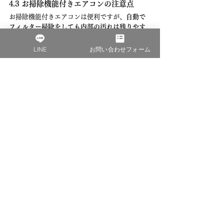
4.3 お掃除機能付きエアコンの注意点
お掃除機能付きエアコンは便利ですが、
自動で
フィルター掃除をしても内部の汚れは残りやす
い
ため注意が必要です。
自動掃除の対象は主にフィルター表面
 ・内
LINE
お問い合わせフォーム
部の熱交換器やドレンパンは掃除されない
誤解しやすいポイント
 ・「掃除機能がある
からメンテナンス不要」と思い込むと危
険 ・内部のカビや汚れは別途クリーニング
が必要
お掃除機能のメンテナンス方法
 ・フィルタ
ー部分は時々手で掃除機をかける ・カビ臭
さや効きの悪さを感じたらプロに依頼する
使い方のコツ
 ・エアコン使用後に送風運転
をして内部を乾燥させる ・定期的に点検を
行うことが大切
お掃除機能は補助的な役割と考え、
定期的なプ
ロのクリーニングを併用することで本当の効果
を発揮します。
5. プロのエアコンクリーニング