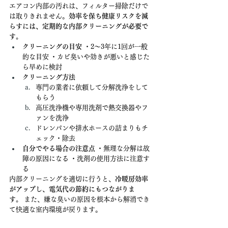
エアコン内部の汚れは、フィルター掃除だけで
は取りきれません。
効率を保ち健康リスクを減
らすには、定期的な内部クリーニングが必要で
す。
クリーニングの目安
 ・2〜3年に1回が一般
的な目安 ・カビ臭いや効きが悪いと感じた
ら早めに検討
クリーニング方法
専門の業者に依頼して分解洗浄をして
もらう
高圧洗浄機や専用洗剤で熱交換器やフ
ァンを洗浄
ドレンパンや排水ホースの詰まりもチ
ェック・除去
自分でやる場合の注意点
 ・無理な分解は故
障の原因になる ・洗剤の使用方法に注意す
る
内部クリーニングを適切に行うと、
冷暖房効率
がアップし、電気代の節約にもつながりま
す。
 また、嫌な臭いの原因を根本から解消でき
て快適な室内環境が戻ります。