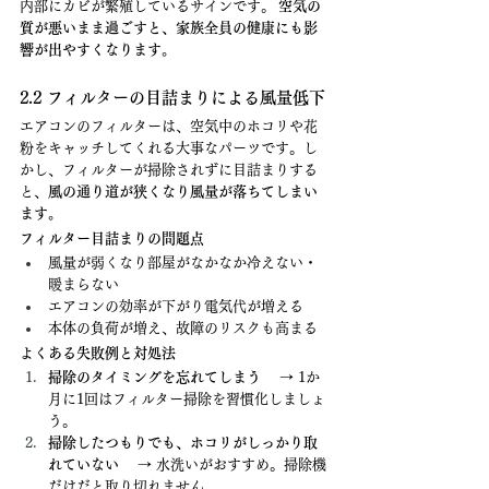
内部にカビが繁殖しているサインです。 
空気の
質が悪いまま過ごすと、家族全員の健康にも影
響が出やすくなります。
2.2 フィルターの目詰まりによる風量低下
エアコンのフィルターは、空気中のホコリや花
粉をキャッチしてくれる大事なパーツです。し
かし、フィルターが掃除されずに目詰まりする
と、
風の通り道が狭くなり風量が落ちてしまい
ます。
フィルター目詰まりの問題点
風量が弱くなり部屋がなかなか冷えない・
暖まらない
エアコンの効率が下がり電気代が増える
本体の負荷が増え、故障のリスクも高まる
よくある失敗例と対処法
掃除のタイミングを忘れてしまう
 　→ 1か
月に1回はフィルター掃除を習慣化しましょ
う。
掃除したつもりでも、ホコリがしっかり取
れていない
 　→ 水洗いがおすすめ。掃除機
だけだと取り切れません。