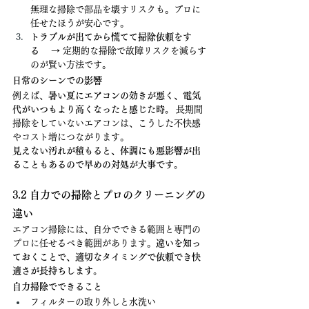
無理な掃除で部品を壊すリスクも。プロに
任せたほうが安心です。
トラブルが出てから慌てて掃除依頼をす
る
 　→ 定期的な掃除で故障リスクを減らす
のが賢い方法です。
日常のシーンでの影響
例えば、
暑い夏にエアコンの効きが悪く、電気
代がいつもより高くなったと感じた時。
 長期間
掃除をしていないエアコンは、こうした不快感
やコスト増につながります。
見えない汚れが積もると、体調にも悪影響が出
ることもあるので早めの対処が大事です。
3.2 自力での掃除とプロのクリーニングの
違い
エアコン掃除には、自分でできる範囲と専門の
プロに任せるべき範囲があります。
違いを知っ
ておくことで、適切なタイミングで依頼でき快
適さが長持ちします。
自力掃除でできること
フィルターの取り外しと水洗い