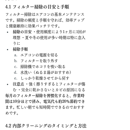
4.1 フィルター掃除の目安と手順
フィルター掃除はエアコンの基本メンテナンス
です。掃除の頻度と手順を守れば、効率アップ
と健康維持に効果バッチリです。
掃除の目安
 ・使用頻度により1ヶ月に1回が
理想 ・夏や冬の使用が多い時期は特に念入
りに
掃除手順
エアコンの電源を切る
フィルターを取り外す
掃除機でホコリを吸い取る
水洗い（ぬるま湯がおすすめ）
しっかり乾燥させてから戻す
注意点
 ・強く擦りすぎるとフィルターが傷
む ・完全に乾かさないとカビの原因になる
毎月のフィルター掃除を習慣化すると、作業時
間は10分ほどで済み、電気代も約20％節約でき
ます
。忙しい朝でも短時間でできるのでおすす
めです。
4.2 内部クリーニングのタイミングと方法