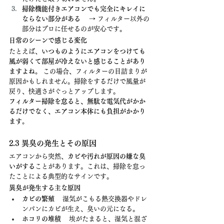
掃除機能付きエアコンでも完全にキレイに
ならない部分がある
 　→ フィルター以外の
部分はプロに任せるのが安心です。
日常のシーンで感じる変化
たとえば、
いつものようにエアコンをつけても
風が弱くて部屋が冷えないと感じることがあり
ますよね。
 この場合、フィルターの目詰まりが
原因かもしれません。掃除をするだけで風量が
戻り、快適さがぐっとアップします。
フィルター掃除を怠ると、無駄な電気代がかか
るだけでなく、エアコン本体にも負担がかかり
ます。
2.3 異臭の発生とその原因
エアコンから突然、
カビや汚れが原因の嫌な臭
いがする
ことがあります。これは、掃除を怠っ
たことによる典型的なサインです。
異臭が発生する主な原因
カビの繁殖
 　湿気がこもる熱交換器やドレ
ンパンにカビが生え、臭いの元になる。
ホコリの堆積
 　埃がたまると、湿気と混ざ