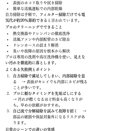
表面のホコリ取りや拭き掃除
簡単な送風運転での内部乾燥
自力掃除は手軽で、
フィルター掃除だけでも電
気代が約20％節約できる
と言われています。
プロのクリーニングでできること
熱交換器やドレンパンの徹底洗浄
送風ファンや内部配管のカビ除去
ドレンホースの詰まり解消
臭いや故障の原因を根本から解決
プロは専用の洗剤や高圧洗浄機を使い、
見えな
い汚れを徹底的に落とします。
よくある失敗例とポイント
自力掃除で満足してしまい、内部掃除を怠
る
 　→ 表面がキレイでも内部にカビが残る
ことが多いです。
プロに頼むタイミングを先延ばしにする
→ 汚れが酷くなるほど料金も高くなりが
ち。早めの依頼がおすすめ。
自己流で分解掃除を試みて故障を招く
 　→ 
部品の破損や保証対象外になるリスクがあ
ります。
日常のシーンでの違いの実感