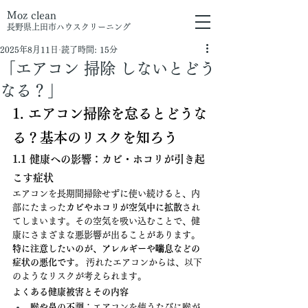
Moz clean
長野県上田市
ハウスクリーニング
2025年8月11日
読了時間: 15分
「エアコン 掃除 しないとどう
なる？」
1. エアコン掃除を怠るとどうな
る？基本のリスクを知ろう
1.1 健康への影響：カビ・ホコリが引き起
こす症状
エアコンを長期間掃除せずに使い続けると、内
部にたまった
カビやホコリが空気中に拡散
され
てしまいます。その空気を吸い込むことで、健
康にさまざまな悪影響が出ることがあります。
特に注意したいのが、アレルギーや喘息などの
症状の悪化です。
 汚れたエアコンからは、以下
のようなリスクが考えられます。
よくある健康被害とその内容
喉や鼻の不調
：エアコンを使うたびに喉が