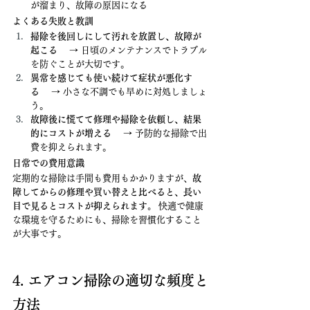
が溜まり、故障の原因になる
よくある失敗と教訓
掃除を後回しにして汚れを放置し、故障が
起こる
 　→ 日頃のメンテナンスでトラブル
を防ぐことが大切です。
異常を感じても使い続けて症状が悪化す
る
 　→ 小さな不調でも早めに対処しましょ
う。
故障後に慌てて修理や掃除を依頼し、結果
的にコストが増える
 　→ 予防的な掃除で出
費を抑えられます。
日常での費用意識
定期的な掃除は手間も費用もかかりますが、
故
障してからの修理や買い替えと比べると、長い
目で見るとコストが抑えられます。
 快適で健康
な環境を守るためにも、掃除を習慣化すること
が大事です。
4. エアコン掃除の適切な頻度と
方法