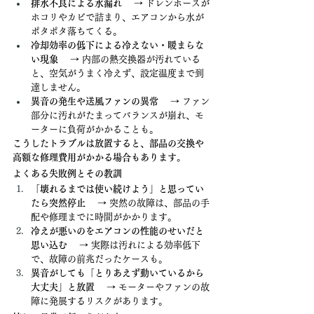
排水不良による水漏れ
 　→ ドレンホースが
ホコリやカビで詰まり、エアコンから水が
ポタポタ落ちてくる。
冷却効率の低下による冷えない・暖まらな
い現象
 　→ 内部の熱交換器が汚れている
と、空気がうまく冷えず、設定温度まで到
達しません。
異音の発生や送風ファンの異常
 　→ ファン
部分に汚れがたまってバランスが崩れ、モ
ーターに負荷がかかることも。
こうしたトラブルは放置すると、部品の交換や
高額な修理費用がかかる場合もあります。
よくある失敗例とその教訓
「壊れるまでは使い続けよう」と思ってい
たら突然停止
 　→ 突然の故障は、部品の手
配や修理までに時間がかかります。
冷えが悪いのをエアコンの性能のせいだと
思い込む
 　→ 実際は汚れによる効率低下
で、故障の前兆だったケースも。
異音がしても「とりあえず動いているから
大丈夫」と放置
 　→ モーターやファンの故
障に発展するリスクがあります。