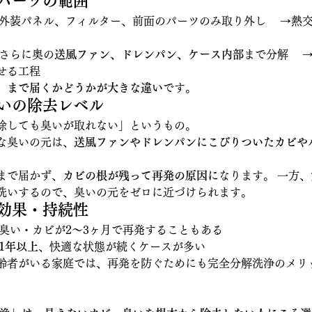
るパーツの範囲
　外装パネル、フィルター、前面のパーツのみ取り外し 　→熱
　さらに奥の
送風ファン、ドレンパン、ケース内部
まで分解 　
せる工程
」まで届くかどうかが大きな違い
です。
臭いの除去レベル
除しても臭いが取れない」というもの。
な臭いの元は、
送風ファンやドレンパンにこびりついたカビや
まで届かず、
カビの根が残って再発の原因に
なります。 一方
洗いするので、臭いの元をゼロに近づけられます。
の効果・持続性
　臭い・カビが2〜3ヶ月で再発することもある
1年以上
、快適な状態が続くケースが多い
齢者がいる家庭では、再発を防ぐためにも完全分解洗浄のメリ