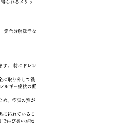
と得られるメリッ
。 完全分解洗浄な
す。 特に
ドレン
完全に取り外して洗
レルギー症状の軽
ため、空気の質が
黒に汚れている
こ
月で再び臭いが気