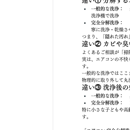
違い① 分解す
一般的な洗浄：
 
洗浄機で洗浄
完全分解洗浄：
 
寧に洗浄・乾燥さ
つまり、
「隠れた汚れ
違い② カビや
よくあるご相談が「掃
実は、エアコンの不快
す。
一般的な洗浄ではここ
物理的に取り外して丸
違い③ 洗浄後
一般的な洗浄：
 
完全分解洗浄：
特に小さな子どもや高
す。