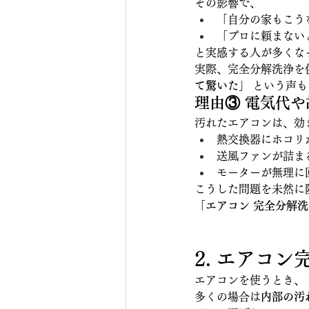
その影響で、
「自分の家もこう
「プロに頼まない
と実感する人が多くな
実際、完全分解洗浄を
て驚いた」
 という声
理由③ 電気代
汚れたエアコンは、効
熱交換器にホコリ
送風ファンが詰まる
モーターが無理に
こうした問題を未然に
「エアコン 完全分解
2. エアコ
エアコンを使うとき、
多くの場合は
内部の汚