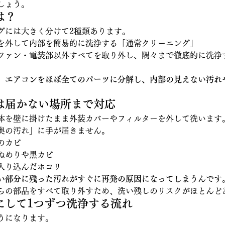
しょう。
は？
グには大きく分けて2種類あります。
を外して内部を簡易的に洗浄する「通常クリーニング」
ファン・電装部以外すべてを取り外し、隅々まで徹底的に洗浄
、エアコンをほぼ全てのパーツに分解し、内部の見えない汚れ
は届かない場所まで対応
体を壁に掛けたまま外装カバーやフィルターを外して洗います
奥の汚れ」に手が届きません。
のカビ
ぬめりや黒カビ
入り込んだホコリ
い部分に残った汚れがすぐに再発の原因になってしまう
んです
らの部品をすべて取り外すため、洗い残しのリスクがほとんど
にして1つずつ洗浄する流れ
うになります。