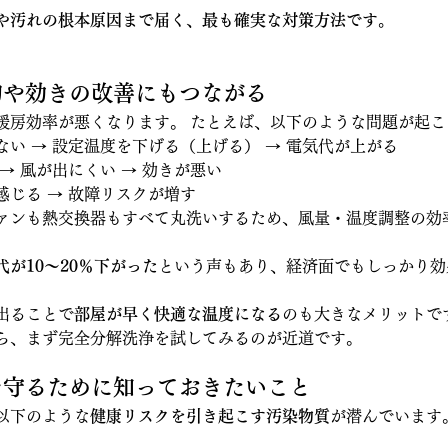
や汚れの根本原因まで届く、最も確実な対策方法です。
節約や効きの改善にもつながる
暖房効率が悪くなります。 たとえば、以下のような問題が起こ
い → 設定温度を下げる（上げる） → 電気代が上がる
→ 風が出にくい → 効きが悪い
感じる → 故障リスクが増す
ァンも熱交換器もすべて丸洗いするため、風量・温度調整の効
代が10〜20％下がった
という声もあり、経済面でもしっかり効
出ることで
部屋が早く快適な温度になる
のも大きなメリットで
ら、まず完全分解洗浄を試してみるのが近道です。
康を守るために知っておきたいこと
以下のような
健康リスクを引き起こす汚染物質
が潜んでいます