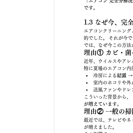
「エアコン 完全分解
です。
1.3 なぜ今、
エアコンクリーニング
的でした。 それが今
では、なぜ今この方法
理由① カビ・
近年、ウイルスやアレ
特に夏場のエアコン内
冷房による
結露
 
室内のホコリや外か
送風ファンやドレ
こういった背景から、
が増えています。
理由② 一般の
最近では、テレビやネ
が増えました。