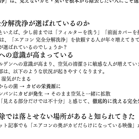
洗浄」は、見えないカビ・臭いを根本から除去したい人にこそ
完全分解洗浄が選ばれているのか
といえば、少し前までは「フィルターを洗う」「前面カバーを
では、「エアコン 完全分解洗浄」を依頼する人が年々増えてき
が選ばれているのでしょうか？
菌への意識が高まっている
ルゲンへの意識が高まり、空気の清潔さに敏感な人が増えてい
部は、以下のような状況が起きやすくなります。
→ 湿気がたまる
らの菌 → 
カビの栄養源に
ンパンに
カビが発生
 → そのまま空気と一緒に拡散
「見える部分だけでは不十分」と感じて、
徹底的に洗える完全
掃除では落とせない場所があると知られてきた
ット記事でも「エアコンの奥がカビだらけになっている映像」