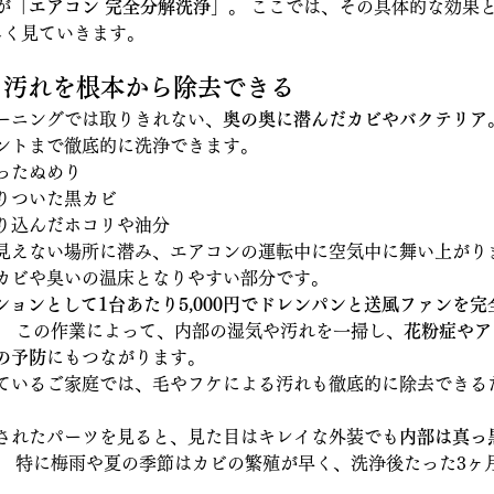
が「
エアコン 完全分解洗浄
」。 ここでは、その具体的な効果
しく見ていきます。
い・汚れを根本から除去できる
ーニングでは取りきれない、
奥の奥に潜んだカビやバクテリア
ントまで徹底的に洗浄できます。
ったぬめり
りついた黒カビ
り込んだホコリや油分
見えない場所に潜み、エアコンの運転中に空気中に舞い上がりま
カビや臭いの温床となりやすい部分です。
ションとして1台あたり5,000円でドレンパンと送風ファンを
。 この作業によって、内部の湿気や汚れを一掃し、
花粉症やア
の予防
にもつながります。 
ているご家庭では、毛やフケによる汚れも徹底的に除去できる
されたパーツを見ると、見た目はキレイな外装でも
内部は真っ
。 特に梅雨や夏の季節はカビの繁殖が早く、洗浄後たった3ヶ
。